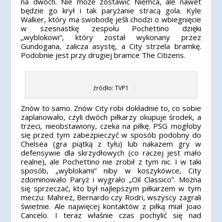
na dwóch. Nie może zostawić Niemca, ale nawet
będzie go krył i tak paryżanie stracą gola. Kyle
Walker, który ma swobodę jeśli chodzi o wbiegnięcie
w szesnastkę zespołu Pochettino dzięki
„wyblokowi”, który został wykonany przez
Gundogana, zalicza asystę, a City strzela bramkę.
Podobnie jest przy drugiej bramce The Citizens.
źródło: TVP1
Znów to samo. Znów City robi dokładnie to, co sobie
zaplanowało, czyli dwóch piłkarzy okupuje środek, a
trzeci, nieobstawiony, czeka na piłkę. PSG mogłoby
się przed tym zabezpieczyć w sposób podobny do
Chelsea (gra piątką z tyłu) lub nakazem gry w
defensywie dla skrzydłowych (co raczej jest mało
realne), ale Pochettino nie zrobił z tym nic. I w taki
sposób, „wyblokami” niby w koszykówce, City
zdominowało Paryż i wygrało „Oil Classico”. Można
się sprzeczać, kto był najlepszym piłkarzem w tym
meczu: Mahrez, Bernardo czy Rodri, wszyscy zagrali
świetnie. Ale najwięcej kontaktów z piłką miał Joao
Cancelo. I teraz właśnie czas pochylić się nad