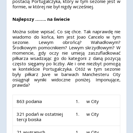
postacią Portugalczyka, który w tym sezonie jest w
formie, w której nie był nigdy wcześniej.
Najlepszy …….. na świecie
Można sobie wpisać. Co się chce. Tak naprawdę nie
wiadomo do końca, kim jest Joao Cancelo w tym
sezonie. Lewym obrońcą? Wahadłowym?
Środkowym pomocnikiem? Lewym skrzydłowym? W
momencie, gdy oczy nie umieją zaszufladkować
piłkarza wsadzając go do kategorii z daną pozycją
często sięgamy po liczby. Ale i one niezbyt pomogą
w kontekście Portugalczyka. Otóż w tym sezonie
były piłkarz Juve w barwach Manchesteru City
osiągnął wyniki widoczne poniżej. Imponujące,
prawda?
863 podania
1. w City
321 podań w ostatniej
1. w City
tercji boiska
21 wygranych
1. w City