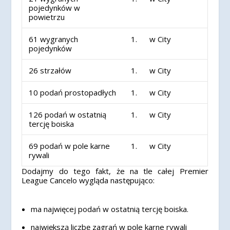
pojedynków w
powietrzu
61 wygranych
1. w City
pojedynków
26 strzałów
1. w City
10 podań prostopadłych
1. w City
126 podań w ostatnią
1. w City
tercję boiska
69 podań w pole karne
1. w City
rywali
Dodajmy do tego fakt, że na tle całej Premier
League Cancelo wygląda następująco:
ma najwięcej podań w ostatnią tercję boiska.
największą liczbę zagrań w pole karne rywali