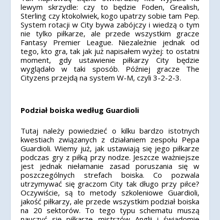
lewym skrzydle: czy to będzie Foden, Grealish,
Sterling czy ktokolwiek, kogo upatrzy sobie tam Pep.
System rotacji w City bywa zabójczy i wiedzą o tym
nie tylko piłkarze, ale przede wszystkim gracze
Fantasy Premier League. Niezależnie jednak od
tego, kto gra, tak jak już napisałem wyżej: to ostatni
moment, gdy ustawienie piłkarzy City będzie
wyglądało w taki sposób. Później gracze The
Cityzens przejdą na system W-M, czyli 3-2-2-3.
Podział boiska według Guardioli
Tutaj należy powiedzieć o kilku bardzo istotnych
kwestiach związanych z działaniem zespołu Pepa
Guardioli. Wiemy już, jak ustawiają się jego piłkarze
podczas gry z piłką przy nodze. Jeszcze ważniejsze
jest jednak niełamanie zasad poruszania się w
poszczególnych strefach boiska. Co pozwala
utrzymywać się graczom City tak długo przy piłce?
Oczywiście, są to metody szkoleniowe Guardioli,
jakość piłkarzy, ale przede wszystkim podział boiska
na 20 sektorów. To tego typu schematu muszą
nauczyć się piłkarze mistrzów Anglii i świadomie