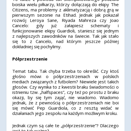
boiska wielu piłkarzy, którzy dołączają do ekipy The
Citizens, ma problemy z aklimatyzacją i dobrą grą w
pierwszym sezonie na Etihad. Jednak jak pokazał
rozwój Leroya Sane, Riyada Mahreza czy Joao
Cancelo: gdy już załapiesz schematy i
funkcjonowanie ekipy Guardioli, staniesz się jednym
z najlepszych zawodników na świecie. Tak jak stało
się to z Cancelo, nad którym jeszcze później
dokładniej się pochylimy.
Półprzestrzenie
Temat tabu. Tak chyba trzeba to określić. Czy ktoś
głośno mówi o półprzestrzeniach w polskich
mediach związanych z futbolem? Niewiele jest takich
głosów. Czy wynika to z kwestii braku świadomości o
istnieniu tzw. „halfspaces”, czy też po prostu z braku
okazji, by się tym zająć, nie wiadomo. Wiadomo
jednak, że z pewnością o półprzestrzeniach nie boi
się mówić Pep Guardiola, co z resztą widać w
działaniach jego zespołu na każdym możliwym kroku.
Jednak czym są całe te „półprzestrzenie”? Dlaczego
jest to tak ważne?