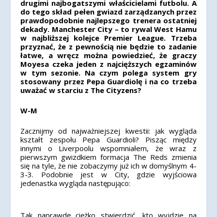
drugimi najbogatszymi właścicielami futbolu. A
do tego skład pełen gwiazd zarządzanych przez
prawdopodobnie najlepszego trenera ostatniej
dekady. Manchester City – to rywal West Hamu
w najbliższej kolejce Premier League. Trzeba
przyznać, że z pewnością nie będzie to zadanie
łatwe, a wręcz można powiedzieć, że graczy
Moyesa czeka jeden z najcięższych egzaminów
w tym sezonie. Na czym polega system gry
stosowany przez Pepa Guardiolę i na co trzeba
uważać w starciu z The Cityzens?
W-M
Zacznijmy od najważniejszej kwestii: jak wygląda
kształt zespołu Pepa Guardioli? Pisząc między
innymi o Liverpoolu wspomniałem, że wraz z
pierwszym gwizdkiem formacja The Reds zmienia
się na tyle, że nie zobaczymy już ich w domyślnym 4-
3-3. Podobnie jest w City, gdzie wyjściowa
jedenastka wygląda następująco:
Tak naprawdę ciężko stwierdzić, kto wyjdzie na