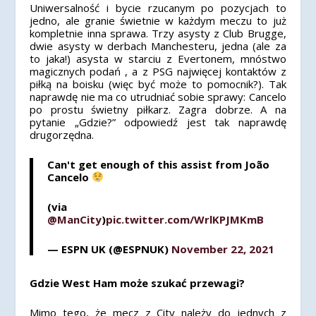
Uniwersalność i bycie rzucanym po pozycjach to
jedno, ale granie świetnie w każdym meczu to już
kompletnie inna sprawa. Trzy asysty z Club Brugge,
dwie asysty w derbach Manchesteru, jedna (ale za
to jaka!) asysta w starciu z Evertonem, mnóstwo
magicznych podań , a z PSG najwięcej kontaktów z
piłką na boisku (więc być może to pomocnik?). Tak
naprawdę nie ma co utrudniać sobie sprawy: Cancelo
po prostu świetny piłkarz. Zagra dobrze. A na
pytanie „Gdzie?” odpowiedź jest tak naprawdę
drugorzędna.
Can't get enough of this assist from João
Cancelo
(via
@ManCity
)
pic.twitter.com/WrlKPJMKmB
— ESPN UK (@ESPNUK)
November 22, 2021
Gdzie West Ham może szukać przewagi?
Mimo tego, że mecz z City należy do jednych z