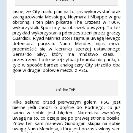
Jasne, że City miało plan na to, jak wykorzystać brak
zaangażowania Messiego, Neymara i Mbappe w grę
obronną. I ten plan piłkarze The Citizens w 100%
wykorzystali. Spójrzmy na obrazek powyżej. To też
przykład wykorzystania półprzestrzeni przez graczy
Guardioli. Riyad Mahrez stoi i zajmuje uwagę lewego
defensora paryżan. Nuno Mendes nijak może
przemieścić się w kierunku szerzej ustawionego
Bernardo Silvy, który ma mnóstwo czasu i
przestrzeni. I o ile w tej sytuacji bramka nie padła, o
tyle w sposób bardzo analogiczny City strzeliło oba
gole w drugiej połowie meczu z PSG.
źródło: TVP1
Kilka sekund przed pierwszym golem. PSG jest
bierne jeśli chodzi o dojście do Rodriego, co już
samo w sobie jest błędem. Natomiast zwróćmy
uwagę na to, co dzieje się po prawej stronie boiska.
Znów ten sam manewr. Gundogan skupia na sobie
uwagę Nuno Mendesa, który jest pozostawiony sam