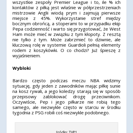
wszystkie zespoły Premier League i to, ile % ich
kontaktów z piłką jest właśnie w półprzestrzeniach
mistrzowie Anglii wiodą prym i zajmują pierwsze
miejsce z 45%. Wykorzystanie stref między
bocznym obrońcą, a stoperami to w przypadku ekip
Pepa codzienność i warto się przygotować, że West
Ham może mieć w związku z tym kłopoty. Z resztą
nie tylko z tym. Może zabrzmieć to dziwnie, ale
kluczową rolę w systemie Guardioli pełnią elementy
rodem z koszykówki. O co chodzi? Już śpieszę z
wyjaśnieniem.
Wybloki
Bardzo często podczas meczu NBA widzimy
sytuację, gdy jeden z zawodników mając piłkę sunie
na kosz rywali, a jego koledzy starają się w sposób
przepisowy zablokować drogę przeciwnikom.
Oczywiście, Pep i jego piłkarze nie robią tego
samego, ale niezwykle często w starciu w środku
tygodnia z PSG robili coś niezwykle podobnego.
źródło: TVP1