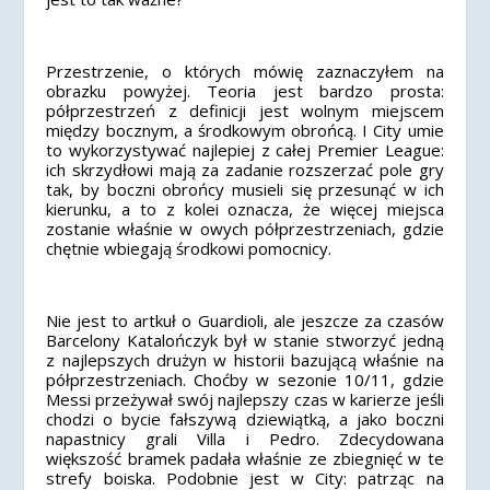
Przestrzenie, o których mówię zaznaczyłem na
obrazku powyżej. Teoria jest bardzo prosta:
półprzestrzeń z definicji jest wolnym miejscem
między bocznym, a środkowym obrońcą. I City umie
to wykorzystywać najlepiej z całej Premier League:
ich skrzydłowi mają za zadanie rozszerzać pole gry
tak, by boczni obrońcy musieli się przesunąć w ich
kierunku, a to z kolei oznacza, że więcej miejsca
zostanie właśnie w owych półprzestrzeniach, gdzie
chętnie wbiegają środkowi pomocnicy.
Nie jest to artkuł o Guardioli, ale jeszcze za czasów
Barcelony Katalończyk był w stanie stworzyć jedną
z najlepszych drużyn w historii bazującą właśnie na
półprzestrzeniach. Choćby w sezonie 10/11, gdzie
Messi przeżywał swój najlepszy czas w karierze jeśli
chodzi o bycie fałszywą dziewiątką, a jako boczni
napastnicy grali Villa i Pedro. Zdecydowana
większość bramek padała właśnie ze zbiegnięć w te
strefy boiska. Podobnie jest w City: patrząc na