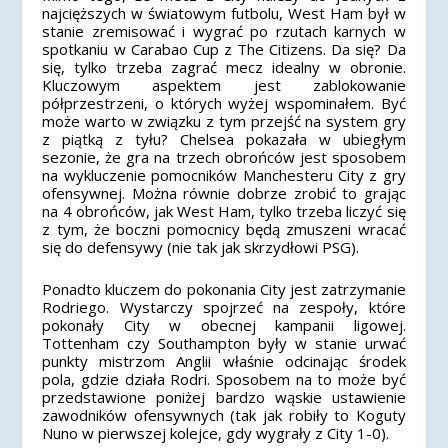
najcięższych w światowym futbolu, West Ham był w
stanie zremisować i wygrać po rzutach karnych w
spotkaniu w Carabao Cup z The Citizens. Da się? Da
się, tylko trzeba zagrać mecz idealny w obronie.
Kluczowym aspektem jest zablokowanie
półprzestrzeni, o których wyżej wspominałem. Być
może warto w związku z tym przejść na system gry
z piątką z tyłu? Chelsea pokazała w ubiegłym
sezonie, że gra na trzech obrońców jest sposobem
na wykluczenie pomocników Manchesteru City z gry
ofensywnej. Można równie dobrze zrobić to grając
na 4 obrońców, jak West Ham, tylko trzeba liczyć się
z tym, że boczni pomocnicy będą zmuszeni wracać
się do defensywy (nie tak jak skrzydłowi PSG).
Ponadto kluczem do pokonania City jest zatrzymanie
Rodriego. Wystarczy spojrzeć na zespoły, które
pokonały City w obecnej kampanii ligowej.
Tottenham czy Southampton były w stanie urwać
punkty mistrzom Anglii właśnie odcinając środek
pola, gdzie działa Rodri. Sposobem na to może być
przedstawione poniżej bardzo wąskie ustawienie
zawodników ofensywnych (tak jak robiły to Koguty
Nuno w pierwszej kolejce, gdy wygrały z City 1-0).