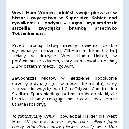
West Ham Women odniósł swoje pierwsze w
historii zwycięstwo w Superlidze Kobiet nad
rywalkami z Londynu – Dagny Brynjarsdottir
strzeliła zwycięską bramkę przeciwko
Tottenhamowi.
Przed trudną bitwą między dwiema bardzo
wyrównanymi drużynami, Olli Harder dokonał jednej
zmiany w drużynie West Hamu United, w
porównaniu ze składem, który zremisował z Reading
2:2 w ostatnim meczu ligowym.
Zawodniczki Młotów w niedzielne popołudnie
strzeliły jedynego gola w meczu (69 minuta), który
zapewnił im zwycięstwo 1:0 na Chigwell Construction
Stadium. Spurs niedługo potem trafiły do siatki, ale
bramka Chiomy Ubogagu nie została ostatecznie
uznana (spalony).
To fantastyczny wynik
– powiedział Harder dla West
Ham TV po meczu.
Ten zespół robi całkiem fajne
rzeczy, zdobyliśmy nasze pierwsze zwycięstwo z Man