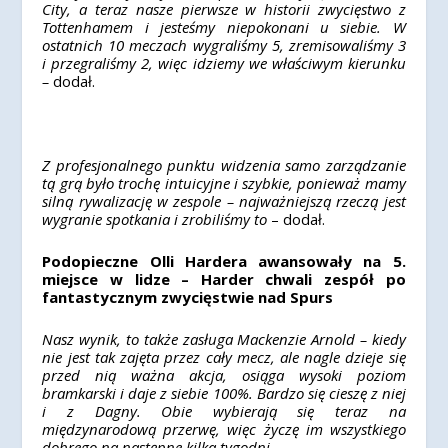
City, a teraz nasze pierwsze w historii zwycięstwo z
Tottenhamem i jesteśmy niepokonani u siebie. W
ostatnich 10 meczach wygraliśmy 5, zremisowaliśmy 3
i przegraliśmy 2, więc idziemy we właściwym kierunku
–
dodał.
Z profesjonalnego punktu widzenia samo zarządzanie
tą grą było trochę intuicyjne i szybkie, ponieważ mamy
silną rywalizację w zespole – n
ajważniejszą rzeczą jest
wygranie spotkania i zrobiliśmy to
– dodał.
Podopieczne Olli Hardera awansowały na 5.
miejsce w lidze – Harder chwali zespół po
fantastycznym zwycięstwie nad Spurs
Nasz wynik, to także zasługa Mackenzie Arnold – kiedy
nie jest tak zajęta przez cały mecz, ale nagle dzieje się
przed nią ważna akcja, osiąga wysoki poziom
bramkarski i daje z siebie 100%. Bardzo się cieszę z niej
i z Dagny. Obie wybierają się teraz na
międzynarodową przerwę, więc życzę im wszystkiego
dobrego na następne kilka tygodni.