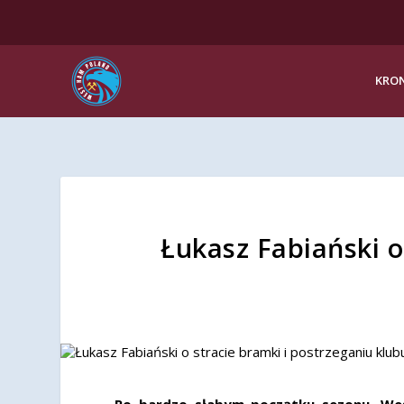
KRON
Łukasz Fabiański o
Po bardzo słabym początku sezonu, West 