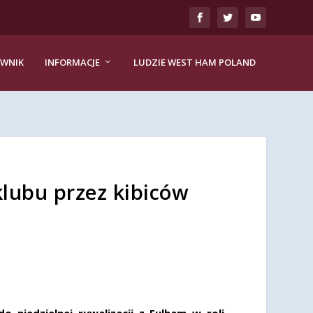
EWNIK
INFORMACJE
LUDZIE WEST HAM POLAND
klubu przez kibiców
 niedzielnej rywalizacji z Fulham w roli