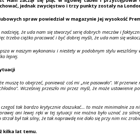
achować, jednak zwycięstwo i trzy punkty zostały na Londo
klubowych spraw powiedział w magazynie Jej wysokość Prem
am nadzieję, że uda nam się stworzyć serię dobrych meczów i faktyc
c trzeba ciężko pracować i być dobrej myśli, że uda nam się wskocz
epsza w naszym wykonaniu i niestety w podobnym stylu weszliśmy 
ko lepiej.
ytuacji
że muszę to obejrzeć, ponieważ coś mi „nie pasowało”. W przerwie
 chłodno”.
Wcześniej przeszło mi przez myśl, że może ustawienie po
się czegoś tak bardzo krytycznie doszukać… to może minimalnie za ni
ni prawej ani lewej ręki w tej sytuacji nie można było uznać za sil
o strzał był tak silny, że tak naprawdę nie dało się przy nim nic zrobi
ż kilka lat temu.