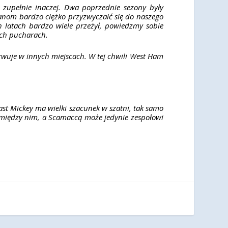
je zupełnie inaczej. Dwa poprzednie sezony były
fanom bardzo ciężko przyzwyczaić się do naszego
ch latach bardzo wiele przeżył, powiedzmy sobie
ich pucharach.
erwuje w innych miejscach. W tej chwili West Ham
ast Mickey ma wielki szacunek w szatni, tak samo
ja między nim, a Scamaccą może jedynie zespołowi