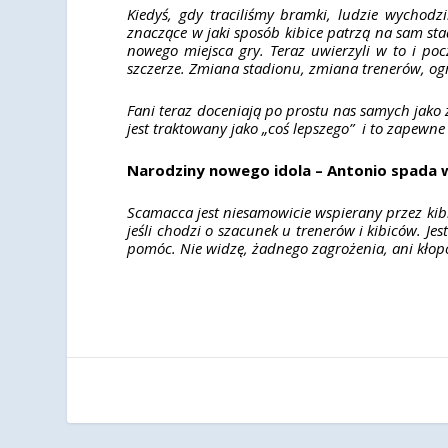
Kiedyś, gdy traciliśmy bramki, ludzie wychodzi
znaczące w jaki sposób kibice patrzą na sam st
nowego miejsca gry. Teraz uwierzyli w to i poc
szczerze. Zmiana stadionu, zmiana trenerów, og
Fani teraz doceniają po prostu nas samych jako 
jest traktowany jako „coś lepszego” i to zapew
Narodziny nowego idola – Antonio spada w
Scamacca jest niesamowicie wspierany przez kibi
jeśli chodzi o szacunek u trenerów i kibiców. J
pomóc. Nie widzę, żadnego zagrożenia, ani kłop