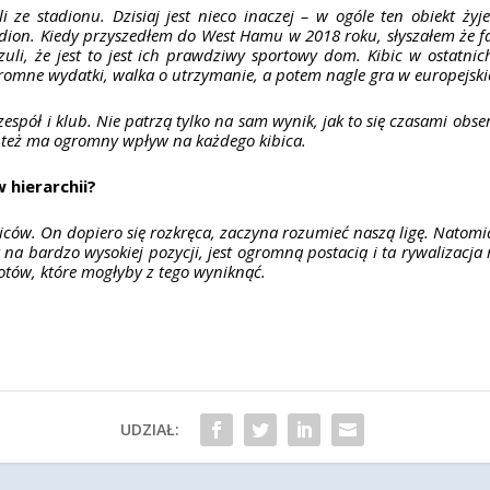
li ze stadionu. Dzisiaj jest nieco inaczej – w ogóle ten obiekt ży
adion. Kiedy przyszedłem do West Hamu w 2018 roku, słyszałem że 
zuli, że jest to jest ich prawdziwy sportowy dom. Kibic w ostatni
romne wydatki, walka o utrzymanie, a potem nagle gra w europejsk
zespół i klub. Nie patrzą tylko na sam wynik, jak to się czasami obs
ne też ma ogromny wpływ na każdego kibica.
 hierarchii?
ców. On dopiero się rozkręca, zaczyna rozumieć naszą ligę. Natomi
est na bardzo wysokiej pozycji, jest ogromną postacią i ta rywalizac
otów, które mogłyby z tego wyniknąć.
UDZIAŁ: