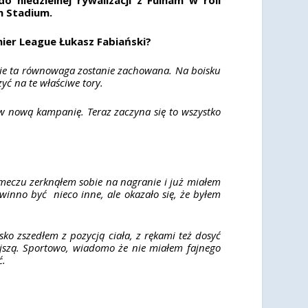
n Stadium.
ier League Łukasz Fabiański?
znie ta równowaga zostanie zachowana. Na boisku
yć na te właściwe tory.
w nową kampanię. Teraz zaczyna się to wszystko
 meczu zerknąłem sobie na nagranie i już miałem
winno być nieco inne, ale okazało się, że byłem
sko zszedłem z pozycją ciała, z rękami też dosyć
niejszą. Sportowo, wiadomo że nie miałem fajnego
ć.