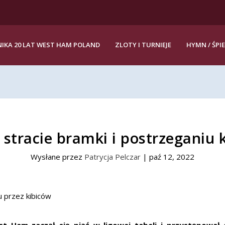
IKA 20 LAT WEST HAM POLAND
ZLOTY I TURNIEJE
HYMN / ŚPI
 stracie bramki i postrzeganiu 
Wysłane przez
Patrycja Pelczar
|
paź 12, 2022
Ham zaczął się piąć w ligowej tabeli i przystępował do