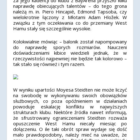
Za jego kadencji do klubu z BayArena przyszło kilku
naprawdę obiecujących talentów – do tego grona
należą m. in. Piero Hincapié, Edmond Tapsoba, czy
wielokrotnie łączony z Młotami Adam Hložek. W
związku z tym oczekiwania co do przemiany West
Hamu stały się szczególnie wysokie.
Kolokwialnie mówiąc – balonik został napompowany
do naprawdę sporych rozmiarów. Nauczeni
doświadczeniami kibice wiedzieli jednak, że w
rzeczywistości najpewniej nie będzie tak kolorowo –
tak stało się również i tym razem.
W wyniku upartości Moyesa Steidten nie może liczyć
na swobodę w wykonywaniu swoich obowiązków
służbowych, co poza opóźnieniem w działaniach
powoduje eskalację konfliktu w najwyższych
strukturach klubu. Niektóre źródła nawet informują,
że sfrustrowany ograniczeniami Steidten rozważa
opuszczenie West Hamu niecały miesiąc po
dołączeniu. O ile taki obrót spraw wydaje się dość
mało prawdopodobny, należy mieć na uwadze, że