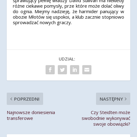
sprawujący pełnię władzy David Sullivan ma niekiedy
różne ciekawe pomysły, prze które może dolać oliwy
do ognia. Miejmy nadzieję, że harmider panujący w
obozie Młotów się uspokoi, a klub zacznie stopniowo
sprowadzać nowych graczy.
UDZIAŁ:
POPRZEDNI
NASTĘPNY
Najnowsze doniesienia
Czy Steidten może
transferowe
swobodnie wykonywać
swoje obowiązki?