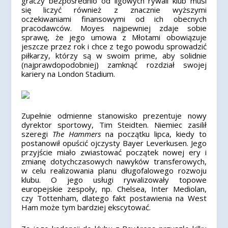
graczy bezpośrednio od ligowych rywali klub musi
się liczyć również z znacznie wyższymi
oczekiwaniami finansowymi od ich obecnych
pracodawców. Moyes najpewniej zdaje sobie
sprawę, że jego umowa z Młotami obowiązuje
jeszcze przez rok i chce z tego powodu sprowadzić
piłkarzy, którzy są w swoim prime, aby solidnie
(najprawdopodobniej) zamknąć rozdział swojej
kariery na London Stadium.
Zupełnie odmienne stanowisko prezentuje nowy
dyrektor sportowy, Tim Steidten. Niemiec zasilił
szeregi
The Hammers
na początku lipca, kiedy to
postanowił opuścić ojczysty Bayer Leverkusen. Jego
przyjście miało zwiastować początek nowej ery i
zmianę dotychczasowych nawyków transferowych,
w celu realizowania planu długofalowego rozwoju
klubu. O jego usługi rywalizowały topowe
europejskie zespoły, np. Chelsea, Inter Mediolan,
czy Tottenham, dlatego fakt postawienia na West
Ham może tym bardziej ekscytować.