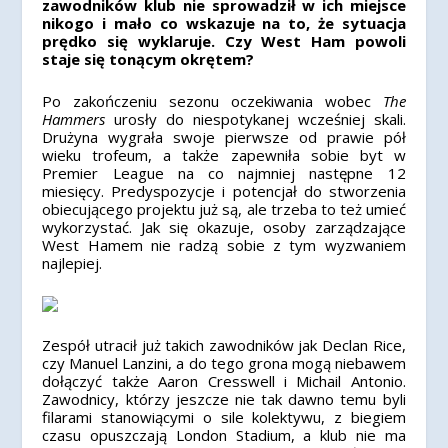
zawodników klub nie sprowadził w ich miejsce
nikogo i mało co wskazuje na to, że sytuacja
prędko się wyklaruje. Czy West Ham powoli
staje się tonącym okrętem?
Po zakończeniu sezonu oczekiwania wobec
The
Hammers
urosły do niespotykanej wcześniej skali.
Drużyna wygrała swoje pierwsze od prawie pół
wieku trofeum, a także zapewniła sobie byt w
Premier League na co najmniej następne 12
miesięcy. Predyspozycje i potencjał do stworzenia
obiecującego projektu już są, ale trzeba to też umieć
wykorzystać. Jak się okazuje, osoby zarządzające
West Hamem nie radzą sobie z tym wyzwaniem
najlepiej.
Zespół utracił już takich zawodników jak Declan Rice,
czy Manuel Lanzini, a do tego grona mogą niebawem
dołączyć także Aaron Cresswell i Michail Antonio.
Zawodnicy, którzy jeszcze nie tak dawno temu byli
filarami stanowiącymi o sile kolektywu, z biegiem
czasu opuszczają London Stadium, a klub nie ma