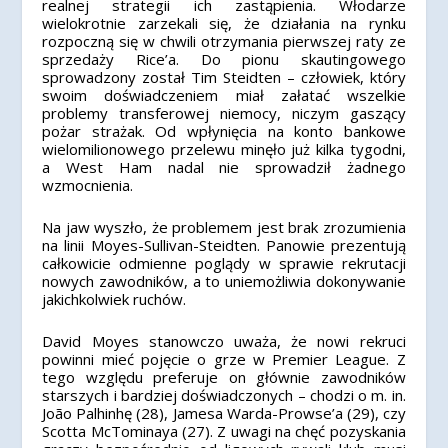
realnej strategii ich zastąpienia. Włodarze
wielokrotnie zarzekali się, że działania na rynku
rozpoczną się w chwili otrzymania pierwszej raty ze
sprzedaży Rice’a. Do pionu skautingowego
sprowadzony został Tim Steidten – człowiek, który
swoim doświadczeniem miał załatać wszelkie
problemy transferowej niemocy, niczym gaszący
pożar strażak. Od wpłynięcia na konto bankowe
wielomilionowego przelewu minęło już kilka tygodni,
a West Ham nadal nie sprowadził żadnego
wzmocnienia.
Na jaw wyszło, że problemem jest brak zrozumienia
na linii Moyes-Sullivan-Steidten. Panowie prezentują
całkowicie odmienne poglądy w sprawie rekrutacji
nowych zawodników, a to uniemożliwia dokonywanie
jakichkolwiek ruchów.
David Moyes stanowczo uważa, że nowi rekruci
powinni mieć pojęcie o grze w Premier League. Z
tego względu preferuje on głównie zawodników
starszych i bardziej doświadczonych – chodzi o m. in.
João Palhinhę (28), Jamesa Warda-Prowse’a (29), czy
Scotta McTominaya (27). Z uwagi na chęć pozyskania