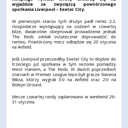
wyjeździe ze zwycięzcą powtórzonego
spotkania Liverpool – Exeter City.
W pierwszym starciu tych drużyn padł remis 2:2.
Gospodarze występujący na codzień w czwartej
lidze, dwukrotnie obejmowali prowadzenie jednak
The Reds zdołali ostatecznie doprowadzić do
remisu. Powtórzony mecz odbędzie się 20 stycznia
na Anfield.
Jeśli Liverpool przeszedłby Exeter City to dojdzie do
trzeciego już spotkania w tym sezonie pomiędzy
West Hamem, a The Reds. W dwóch poprzednich
starciach w Premier League lepsi byli gracze Slavena
Bilicia, którzy wygrali 3:0 na Anfield oraz 2:0 na
Boleyn Ground.
Mecze czwartej rundy zaplanowano w weekend 29-
31 stycznia.