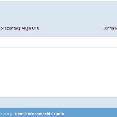
rezentacji Anglii U18
Konfere
m
erwacja:
Remik Woroniecki Studio