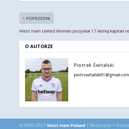
POPRZEDNI
West Ham United Women pozyskał 17-letnią kapitan rep
O AUTORZE
Piotrek Świtalski
piotrswitalski91@gmail.co
©2006-2021
| Realizacja + Kons
West Ham Poland