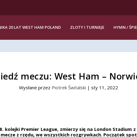
IKA 20 LAT WEST HAM POLAND
ZLOTY I TURNIEJE
HYMN / ŚPI
iedź meczu: West Ham – Norwic
Wysłane przez
Piotrek Świtalski
|
sty 11, 2022
 kolejki Premier League, zmierzy się na London Stadium 
y mecze z rzędu, we wszystkich rozgrywkach. Początek spotk