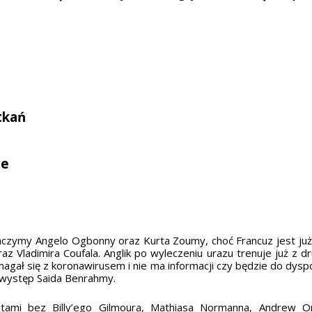
tkań
ue
zymy Angelo Ogbonny oraz Kurta Zoumy, choć Francuz jest już 
z Vladimira Coufala. Anglik po wyleczeniu urazu trenuje już z 
zmagał się z koronawirusem i nie ma informacji czy będzie do dys
 występ Saida Benrahmy.
otami bez Billy’ego Gilmoura, Mathiasa Normanna, Andrew 