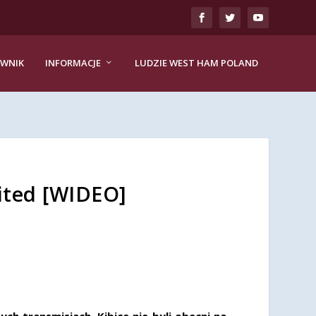
EWNIK
INFORMACJE
LUDZIE WEST HAM POLAND
ited [WIDEO]
h transmisjach. Kibice nie byli obecni na