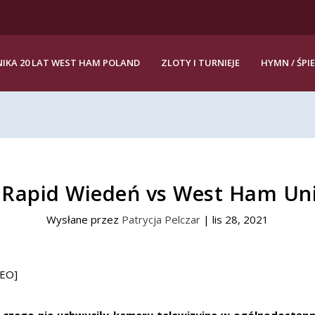
IKA 20 LAT WEST HAM POLAND
ZLOTY I TURNIEJE
HYMN / ŚPI
: Rapid Wiedeń vs West Ham Un
Wysłane przez
Patrycja Pelczar
|
lis 28, 2021
zego nie uchwyciły kamery telewizyjne w ogólnodostępnyc