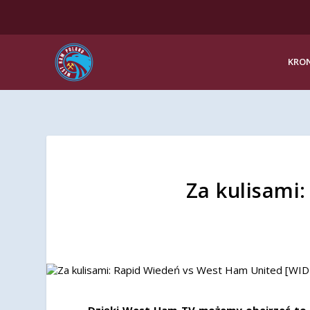
KRON
Za kulisami
Dzięki West Ham TV możemy obejrzeć to, c