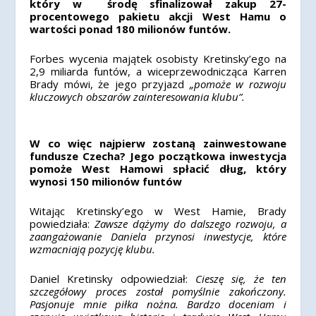
który w środę sfinalizował zakup 27-
procentowego pakietu akcji West Hamu o
wartości ponad 180 milionów funtów.
Forbes wycenia majątek osobisty Kretinsky’ego na
2,9 miliarda funtów, a wiceprzewodnicząca Karren
Brady mówi, że jego przyjazd
„pomoże w rozwoju
kluczowych obszarów zainteresowania klubu”.
W co więc najpierw zostaną zainwestowane
fundusze Czecha?
Jego początkowa inwestycja
pomoże West Hamowi spłacić dług, który
wynosi 150 milionów funtów
Witając Kretinsky’ego w West Hamie, Brady
powiedziała:
Zawsze dążymy do dalszego rozwoju, a
zaangażowanie Daniela przynosi inwestycje, które
wzmacniają pozycję klubu.
Daniel Kretinsky odpowiedział:
Cieszę się, że ten
szczegółowy proces został pomyślnie zakończony.
Pasjonuje mnie piłka nożna. Bardzo doceniam i