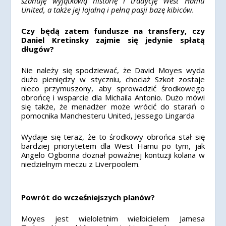
szanuję wyjątkową historię i tradycję West Hamu
United, a także jej lojalną i pełną pasji bazę kibiców.
Czy będą zatem fundusze na transfery, czy
Daniel Kretinsky zajmie się jedynie spłatą
długów?
Nie należy się spodziewać, że David Moyes wyda
dużo pieniędzy w styczniu, chociaż Szkot zostaje
nieco przymuszony, aby sprowadzić środkowego
obrońcę i wsparcie dla Michaila Antonio. Dużo mówi
się także, że menadżer może wrócić do starań o
pomocnika Manchesteru United, Jessego Lingarda
Wydaje się teraz, że to środkowy obrońca stał się
bardziej priorytetem dla West Hamu po tym, jak
Angelo Ogbonna doznał poważnej kontuzji kolana w
niedzielnym meczu z Liverpoolem.
Powrót do wcześniejszych planów?
Moyes jest wieloletnim wielbicielem Jamesa