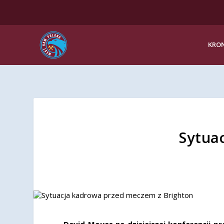
KRON
Sytua
David Moyes na dzisiejszej konferencji 