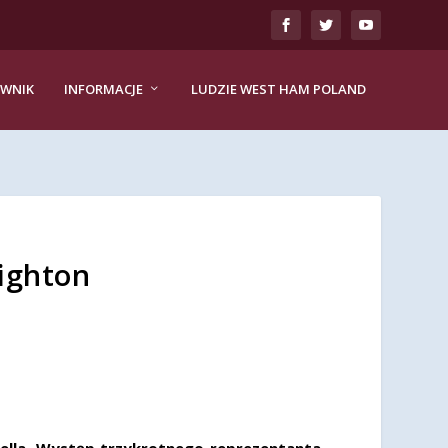
EWNIK
INFORMACJE
LUDZIE WEST HAM POLAND
ighton
wella. Występ trzykrotnego reprezentanta