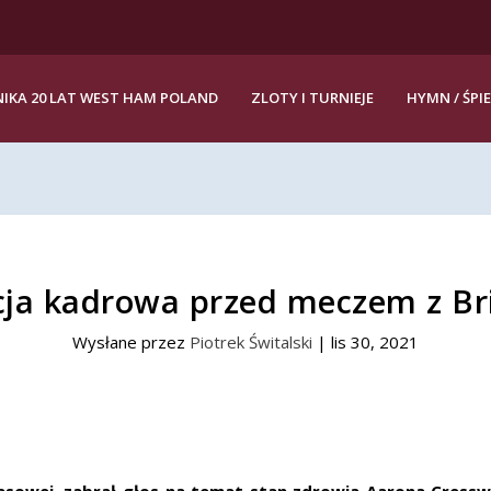
IKA 20 LAT WEST HAM POLAND
ZLOTY I TURNIEJE
HYMN / ŚPI
cja kadrowa przed meczem z Br
Wysłane przez
Piotrek Świtalski
|
lis 30, 2021
prasowej, zabrał głos na temat stan zdrowia Aarona Cress