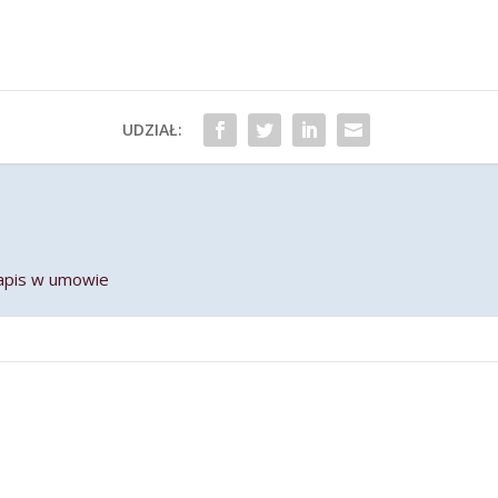
UDZIAŁ:
zapis w umowie
m