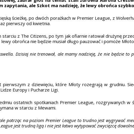
em zapytania, ale Szkot ma nadzieję, że lewy obrońca szybko
cięską ścieżkę, po dwóch porażkach w Premier League, z Wolver
az pierwszy od kwietnia.
 starciu z The Citizens, po tym jak ofiarnie ratował drużynę przed
 że lewy obrońca nie będzie musiał długo pauzować i pomoże Młot
ella. Dzisiaj nie trenował, ale mamy nadzieję, że nie będzie to 
 pierwszym z dziewięciu, które Młoty rozegrają w grudniu. S
dze Europy i Pucharze Ligi.
edmiu ostatnich spotkaniach Premier League, rozgrywanych w śr
zymana w starciu z Mewami.
ale patrząc na poziom Premier League to trudno jest wygrywać mec
League jest trudną ligą i nie jest łatwo wytypować zwycięzcę dowo