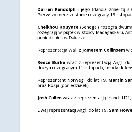
Darren Randolph
i jego Irlandia zmierzą s
Pierwszy mecz zostanie rozegrany 13 listopad
Cheikhou Kouyate
(Senegal) rozegra dwume
rozegrają w piątek w stolicy Madagaskaru, An
poniedziałek w Dakarze.
Reprezentacja Walii z
Jamesem Collinsem
w s
Reece Burke
wraz z reprezentacją Anglii do
drużyn rozegranym 11 listopada, młody defenso
Reprezentant Norwegii do lat 19,
Martin Sa
oraz Rosja (poniedziałek).
Josh Cullen
wraz z reprezentacją Irlandii U21,
Dwaj reprezentacji Anglii do lat 19,
Sam Howe