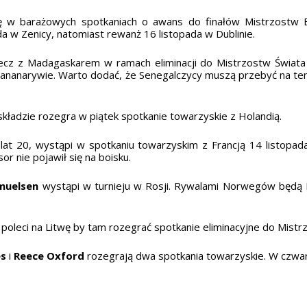
ię w barażowych spotkaniach o awans do finałów Mistrzostw 
a w Zenicy, natomiast rewanż 16 listopada w Dublinie.
cz z Madagaskarem w ramach eliminacji do Mistrzostw Świata
tananarywie. Warto dodać, że Senegalczycy muszą przebyć na ten
kładzie rozegra w piątek spotkanie towarzyskie z Holandią.
 lat 20, wystąpi w spotkaniu towarzyskim z Francją 14 listopad
r nie pojawił się na boisku.
muelsen
wystąpi w turnieju w Rosji. Rywalami Norwegów będą Ir
 poleci na Litwę by tam rozegrać spotkanie eliminacyjne do Mist
s
i
Reece Oxford
rozegrają dwa spotkania towarzyskie. W czwart