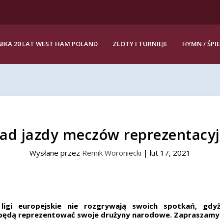
IKA 20 LAT WEST HAM POLAND
ZLOTY I TURNIEJE
HYMN / ŚPI
ad jazdy meczów reprezentacy
Wysłane przez
Remik Woroniecki
|
lut 17, 2021
igi europejskie nie rozgrywają swoich spotkań, gdy
będą reprezentować swoje drużyny narodowe. Zapraszamy d