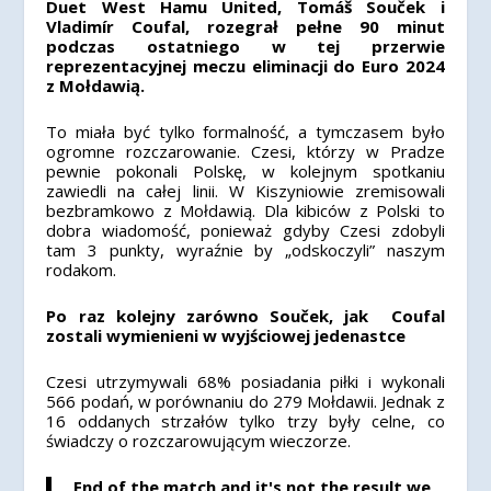
Duet West Hamu United, Tomáš Souček i
Vladimír Coufal, rozegrał pełne 90 minut
podczas ostatniego w tej przerwie
reprezentacyjnej meczu eliminacji do Euro 2024
z Mołdawią.
To miała być tylko formalność, a tymczasem było
ogromne rozczarowanie. Czesi, którzy w Pradze
pewnie pokonali Polskę, w kolejnym spotkaniu
zawiedli na całej linii. W Kiszyniowie zremisowali
bezbramkowo z Mołdawią.
Dla kibiców z Polski to
dobra wiadomość, ponieważ gdyby Czesi zdobyli
tam 3 punkty, wyraźnie by „odskoczyli” naszym
rodakom.
Po raz kolejny zarówno Souček, jak Coufal
zostali wymienieni w wyjściowej jedenastce
Czesi utrzymywali 68% posiadania piłki i wykonali
566 podań, w porównaniu do 279 Mołdawii. Jednak z
16 oddanych strzałów tylko trzy były celne, co
świadczy o rozczarowującym wieczorze.
End of the match and it's not the result we