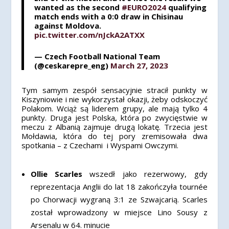
wanted as the second
#EURO2024
qualifying
match ends with a 0:0 draw in Chisinau
against Moldova.
pic.twitter.com/nJckA2ATXX
— Czech Football National Team
(@ceskarepre_eng)
March 27, 2023
Tym samym zespół sensacyjnie stracił punkty w
Kiszyniowie i nie wykorzystał okazji, żeby odskoczyć
Polakom. Wciąż są liderem grupy, ale mają tylko 4
punkty. Druga jest Polska, która po zwycięstwie w
meczu z Albanią zajmuje drugą lokatę. Trzecia jest
Mołdawia, która do tej pory zremisowała dwa
spotkania – z Czechami i Wyspami Owczymi.
Ollie Scarles
wszedł jako rezerwowy, gdy
reprezentacja Anglii do lat 18 zakończyła tournée
po Chorwacji wygraną 3:1 ze Szwajcarią.
Scarles
został wprowadzony w miejsce Lino Sousy z
Arsenalu w 64. minucie