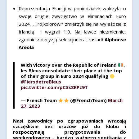
Reprezentacja Francji w poniedziałek walczyła o
swoje drugie zwycięstwo w eliminacjach Euro
2024. „Trójkolorowi” zmierzyli się na wyjeździe z
Irlandią i wygrali 1:0. Na ławce niezmiennie,
zgodnie z decyzją selekcjonera, zasiadł
Alphonse
Areola
With victory over the Republic of Ireland
,
les Bleus consolidate their place at the top
of their group in Euro 2024 qualifying
#FiersdetreBleus
pic.twitter.com/pC3s8RPz9T
— French Team
(@FrenchTeam)
March
27, 2023
Nasi zawodnicy po zgrupowaniach wracają
szczęśliwie bez urazów już do klubu i
rozpoczynają przygotowania do
weekendowego – bardzo ważnego spotkania z