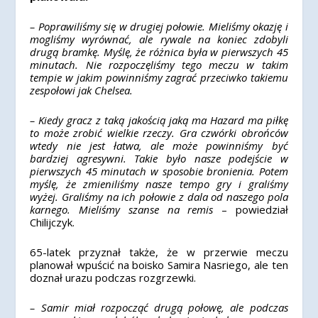
– Poprawiliśmy się w drugiej połowie. Mieliśmy okazję i
mogliśmy wyrównać, ale rywale na koniec zdobyli
drugą bramkę. Myślę, że różnica była w pierwszych 45
minutach. Nie rozpoczęliśmy tego meczu w takim
tempie w jakim powinniśmy zagrać przeciwko takiemu
zespołowi jak Chelsea.
– Kiedy gracz z taką jakością jaką ma Hazard ma piłkę
to może zrobić wielkie rzeczy. Gra czwórki obrońców
wtedy nie jest łatwa, ale może powinniśmy być
bardziej agresywni. Takie było nasze podejście w
pierwszych 45 minutach w sposobie bronienia. Potem
myślę, że zmieniliśmy nasze tempo gry i graliśmy
wyżej. Graliśmy na ich połowie z dala od naszego pola
karnego. Mieliśmy szanse na remis
– powiedział
Chilijczyk.
65-latek przyznał także, że w przerwie meczu
planował wpuścić na boisko Samira Nasriego, ale ten
doznał urazu podczas rozgrzewki.
– Samir miał rozpocząć drugą połowę, ale podczas