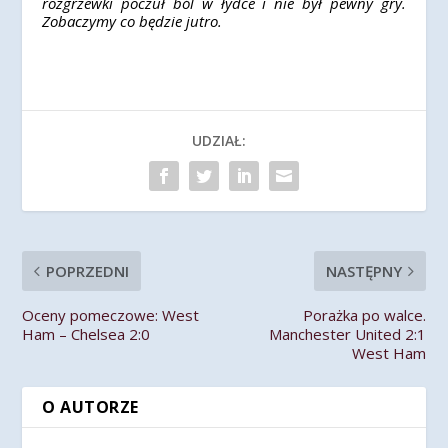
rozgrzewki poczuł ból w łydce i nie był pewny gry.
Zobaczymy co będzie jutro.
UDZIAŁ:
POPRZEDNI
NASTĘPNY
Oceny pomeczowe: West
Porażka po walce.
Ham – Chelsea 2:0
Manchester United 2:1
West Ham
O AUTORZE