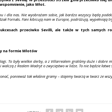
 wspomnienie, jako Młot.
u i dla nas. Nie wyobrażam sobie, jak bardzo wszyscy będą podeksc
ział Fornals.
Fani kibicują nam w Europie, podróżują, wypełniają t
ukcesach przeciwko Sevilli, ale także w tych samych r
ny na formie Młotów
lagi. To były wielkie derby, a z Villarrealem graliśmy duże i dobre
i walczą z Realem Madryt o zwycięstwo w lidze. To nie będzie łatwe 
nać, ponieważ tak właśnie gramy – stajemy twarzą w twarz ze wszy