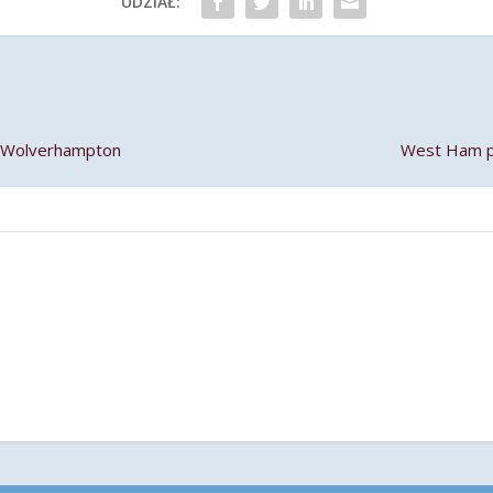
UDZIAŁ:
 Wolverhampton
West Ham pr