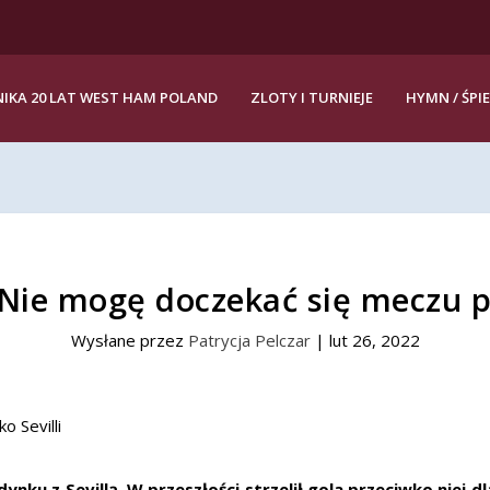
IKA 20 LAT WEST HAM POLAND
ZLOTY I TURNIEJE
HYMN / ŚPI
 Nie mogę doczekać się meczu pr
Wysłane przez
Patrycja Pelczar
|
lut 26, 2022
nku z Sevillą. W przeszłości strzelił gola przeciwko niej dl