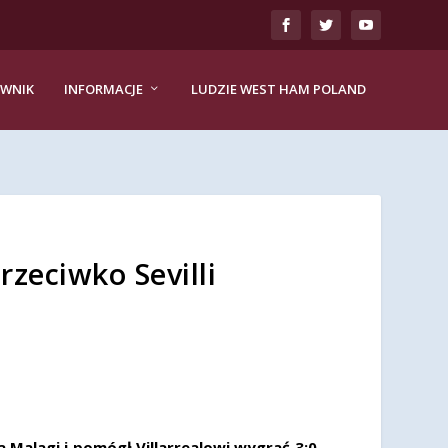
EWNIK
INFORMACJE
LUDZIE WEST HAM POLAND
zeciwko Sevilli
a Malagi i pomógł Villarrealowi wygrać 3:0.