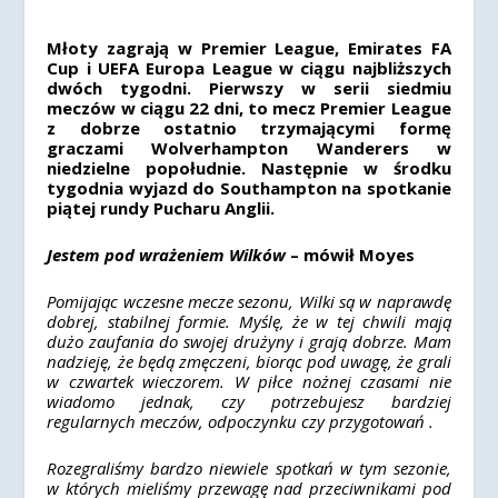
Młoty zagrają w Premier League, Emirates FA
Cup i UEFA Europa League w ciągu najbliższych
dwóch tygodni. Pierwszy w serii siedmiu
meczów w ciągu 22 dni, to mecz Premier League
z dobrze ostatnio trzymającymi formę
graczami Wolverhampton Wanderers w
niedzielne popołudnie. Następnie w środku
tygodnia wyjazd do Southampton na spotkanie
piątej rundy Pucharu Anglii.
Jestem pod wrażeniem Wilków
– mówił Moyes
Pomijając wczesne mecze sezonu, Wilki są w naprawdę
dobrej, stabilnej formie. Myślę, że w tej chwili mają
dużo zaufania do swojej drużyny i grają dobrze. Mam
nadzieję, że będą zmęczeni, biorąc pod uwagę, że grali
w czwartek wieczorem. W piłce nożnej czasami nie
wiadomo jednak, czy potrzebujesz bardziej
regularnych meczów, odpoczynku czy przygotowań .
Rozegraliśmy bardzo niewiele spotkań w tym sezonie,
w których mieliśmy przewagę nad przeciwnikami pod