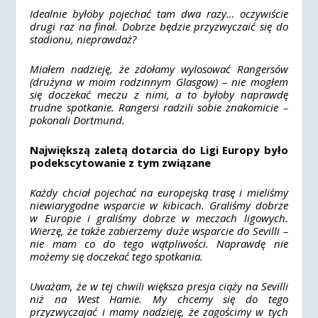
Idealnie byłoby pojechać tam dwa razy… oczywiście
drugi raz na finał. Dobrze będzie przyzwyczaić się do
stadionu, nieprawdaż?
Miałem nadzieję, że zdołamy wylosować Rangersów
(drużyna w moim rodzinnym Glasgow) – nie mogłem
się doczekać meczu z nimi, a to byłoby naprawdę
trudne spotkanie. Rangersi radzili sobie znakomicie –
pokonali Dortmund.
Największą zaletą dotarcia do Ligi Europy było
podekscytowanie z tym związane
Każdy chciał pojechać na europejską trasę i mieliśmy
niewiarygodne wsparcie w kibicach. Graliśmy dobrze
w Europie i graliśmy dobrze w meczach ligowych.
Wierzę, że także zabierzemy duże wsparcie do Sevilli –
nie mam co do tego wątpliwości. Naprawdę nie
możemy się doczekać tego spotkania.
Uważam, że w tej chwili większa presja ciąży na Sevilli
niż na West Hamie. My chcemy się do tego
przyzwyczajać i mamy nadzieję, że zagościmy w tych