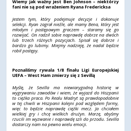
Wiemy jak ważny jest Ben Johnson – niektórzy
fani nie są pod wrażeniem Ryana Fredericksa
Jestem tym, który podejmuje decyzje i dokonuje
selekcji. Ryan zagrał nieźle, ale mamy Bena, który jest
młodym i postępowym graczem – staramy się go
rozwijać. On radził sobie naprawdę dobrze na dwóch
lub trzech różnych pozycjach. Spisał się dobrze i
bardzo go lubimy. Miejmy nadzieję, że nadal będzie
robił postępy.
Poznaliśmy rywala 1/8 finału Ligi Europejskiej
UEFA – West Ham zmierzy się z Sevillą
Myślę, że Sevilla ma niewiarygodną historię w
wygrywaniu zawodów i wiem, że wyjazd do Hiszpanii
to ciężka praca. Po Realu Madryt są prawdopodobnie
w tej chwili w Hiszpanii kolejni pod względem formy,
więc to będzie naprawdę ciężki mecz. Ja chciałem
wielkiej gry i chcę wielkich drużyn. Marzę, abyśmy
rzucili im wyzwanie i naprawdę szli do przodu. Sevilla
dostarczy nam na pewno wielu emocji.