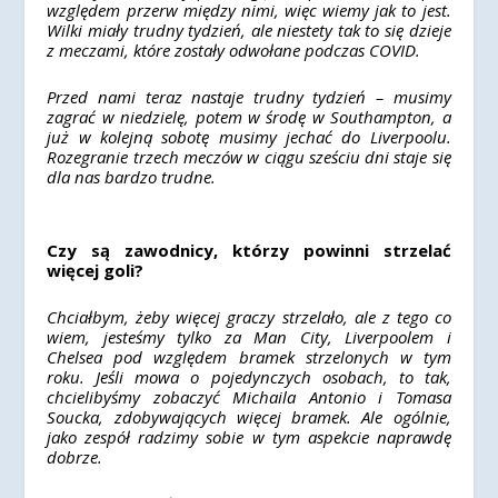
względem przerw między nimi, więc wiemy jak to jest.
Wilki miały trudny tydzień, ale niestety tak to się dzieje
z meczami, które zostały odwołane podczas COVID.
Przed nami teraz nastaje trudny tydzień – musimy
zagrać w niedzielę, potem w środę w Southampton, a
już w kolejną sobotę musimy jechać do Liverpoolu.
Rozegranie trzech meczów w ciągu sześciu dni staje się
dla nas bardzo trudne.
Czy są zawodnicy, którzy powinni strzelać
więcej goli?
Chciałbym, żeby więcej graczy strzelało, ale z tego co
wiem, jesteśmy tylko za Man City, Liverpoolem i
Chelsea pod względem bramek strzelonych w tym
roku. Jeśli mowa o pojedynczych osobach, to tak,
chcielibyśmy zobaczyć Michaila Antonio i Tomasa
Soucka, zdobywających więcej bramek. Ale ogólnie,
jako zespół radzimy sobie w tym aspekcie naprawdę
dobrze.