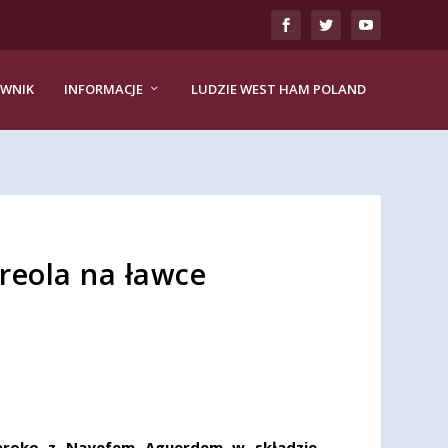
EWNIK
INFORMACJE
LUDZIE WEST HAM POLAND
reola na ławce
aroko z Nayefem Aguerdem w składzie,