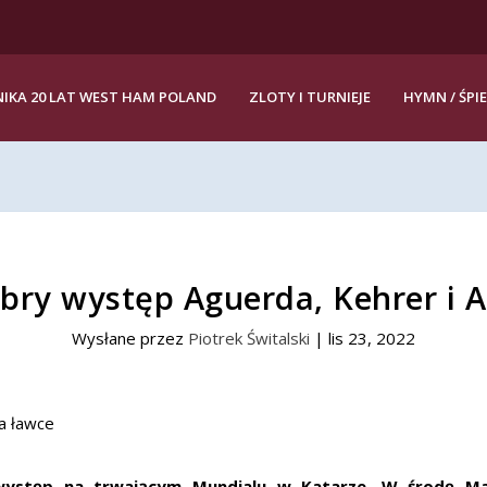
IKA 20 LAT WEST HAM POLAND
ZLOTY I TURNIEJE
HYMN / ŚPI
bry występ Aguerda, Kehrer i A
Wysłane przez
Piotrek Świtalski
|
lis 23, 2022
 występ na trwającym Mundialu w Katarze. W środę M