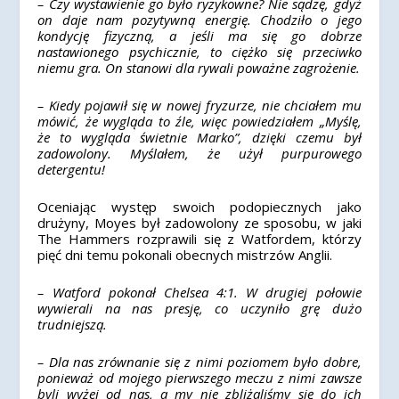
– Czy wystawienie go było ryzykowne? Nie sądzę, gdyż
on daje nam pozytywną energię. Chodziło o jego
kondycję fizyczną, a jeśli ma się go dobrze
nastawionego psychicznie, to ciężko się przeciwko
niemu gra. On stanowi dla rywali poważne zagrożenie.
– Kiedy pojawił się w nowej fryzurze, nie chciałem mu
mówić, że wygląda to źle, więc powiedziałem „Myślę,
że to wygląda świetnie Marko”, dzięki czemu był
zadowolony. Myślałem, że użył purpurowego
detergentu!
Oceniając występ swoich podopiecznych jako
drużyny, Moyes był zadowolony ze sposobu, w jaki
The Hammers rozprawili się z Watfordem, którzy
pięć dni temu pokonali obecnych mistrzów Anglii.
– Watford pokonał Chelsea 4:1. W drugiej połowie
wywierali na nas presję, co uczyniło grę dużo
trudniejszą.
– Dla nas zrównanie się z nimi poziomem było dobre,
ponieważ od mojego pierwszego meczu z nimi zawsze
byli wyżej od nas, a my nie zbliżaliśmy się do ich