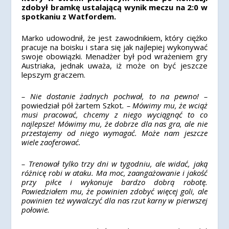
zdobył bramkę ustalającą wynik meczu na 2:0 w
spotkaniu z Watfordem.
Marko udowodnił, że jest zawodnikiem, który ciężko
pracuje na boisku i stara się jak najlepiej wykonywać
swoje obowiązki. Menadżer był pod wrażeniem gry
Austriaka, jednak uważa, iż może on być jeszcze
lepszym graczem.
– Nie dostanie żadnych pochwał, to na pewno! –
powiedział pół żartem Szkot
. – Mówimy mu, że wciąż
musi pracować, chcemy z niego wyciągnąć to co
najlepsze! Mówimy mu, że dobrze dla nas gra, ale nie
przestajemy od niego wymagać. Może nam jeszcze
wiele zaoferować.
– Trenował tylko trzy dni w tygodniu, ale widać, jaką
różnicę robi w ataku. Ma moc, zaangażowanie i jakość
przy piłce i wykonuje bardzo dobrą robotę.
Powiedziałem mu, że powinien zdobyć więcej goli, ale
powinien też wywalczyć dla nas rzut karny w pierwszej
połowie.