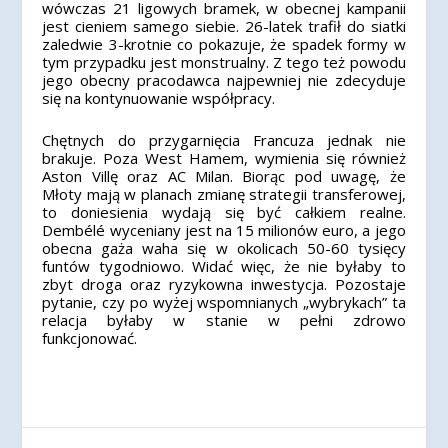
wówczas 21 ligowych bramek, w obecnej kampanii
jest cieniem samego siebie. 26-latek trafił do siatki
zaledwie 3-krotnie co pokazuje, że spadek formy w
tym przypadku jest monstrualny. Z tego też powodu
jego obecny pracodawca najpewniej nie zdecyduje
się na kontynuowanie współpracy.
Chętnych do przygarnięcia Francuza jednak nie
brakuje. Poza West Hamem, wymienia się również
Aston Villę oraz AC Milan. Biorąc pod uwagę, że
Młoty mają w planach zmianę strategii transferowej,
to doniesienia wydają się być całkiem realne.
Dembélé wyceniany jest na 15 milionów euro, a jego
obecna gaża waha się w okolicach 50-60 tysięcy
funtów tygodniowo. Widać więc, że nie byłaby to
zbyt droga oraz ryzykowna inwestycja. Pozostaje
pytanie, czy po wyżej wspomnianych „wybrykach” ta
relacja byłaby w stanie w pełni zdrowo
funkcjonować.