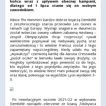
końca wraz z upływem obecnej kampanii,
dlatego od 1 lipca stanie się on wolnym
zawodnikiem.
Kibice
The Hammers
bardzo dobrze kojarzą Dembélé
z zeszłorocznego starcia przeciwko
Les Gones
w
ramach Ligi Europy. Występ snajpera w dwumeczu
został wówczas owiany całkiem zabawną niesławą –
zespół Olimpijczyków chcąc rozproszyć rywali
wielokrotnie popisywał się niebywałą pychą oraz
zarozumiałością i to właśnie Francuz został z tego
zapamiętany najszczególniej. Kiedy udało mu się
„wywalczyć” czerwoną kartkę dla Aarona Cresswella
„puścił oczko” w kierunku ławki swojej drużyny, co
mogłoby symbolizować jego pewność co do tego,
kto wyjdzie z tego pojedynku zwycięsko. Na jego
niekorzyść, to właśnie West Ham pokazał swoją siłę
oraz klasę, pokonując na wyjeździe Lyon wynikiem 3-
0.
Po rewelacyjnym sezonie 2021/22 w wykonaniu
Dembélé nastapiło zderzenie ze ścianą. Zdobywca