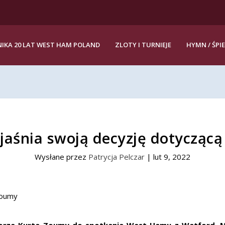
IKA 20 LAT WEST HAM POLAND
ZLOTY I TURNIEJE
HYMN / ŚPI
aśnia swoją decyzję dotycząc
Wysłane przez
Patrycja Pelczar
|
lut 9, 2022
borze Kurta Zoumy do spotkania West Hamu z Watford. M