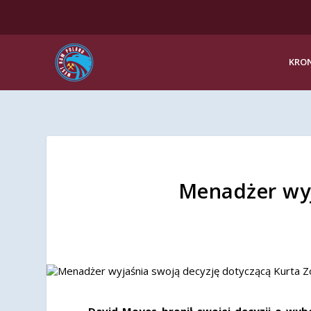
KRON
Menadżer wyj
David Moyes bronił swojej decyzji o wy