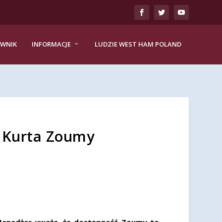
EWNIK
INFORMACJE
LUDZIE WEST HAM POLAND
ą Kurta Zoumy
enedżer uważa, że ​​dostępność Zoumy to