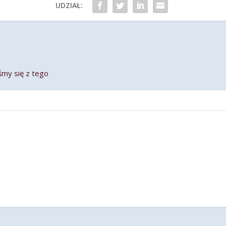
UDZIAŁ:
śmy się z tego