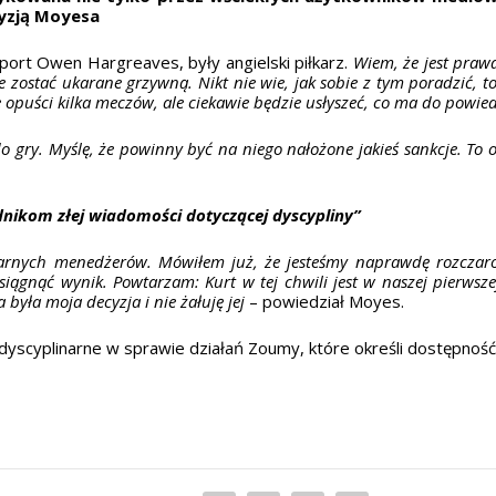
cyzją Moyesa
port Owen Hargreaves, były angielski piłkarz.
Wiem, że jest pra
e zostać ukarane grzywną. Nikt nie wie, jak sobie z tym poradzić, to
że opuści kilka meczów, ale ciekawie będzie usłyszeć, co ma do powi
do gry. Myślę, że powinny być na niego nałożone jakieś sankcje. 
ikom złej wiadomości dotyczącej dyscypliny”
arnych menedżerów. Mówiłem już, że jesteśmy naprawdę rozczarowa
iągnąć wynik. Powtarzam: Kurt w tej chwili jest w naszej pierwszej
była moja decyzja i nie żałuję jej
– powiedział Moyes.
yscyplinarne w sprawie działań Zoumy, które określi dostępność