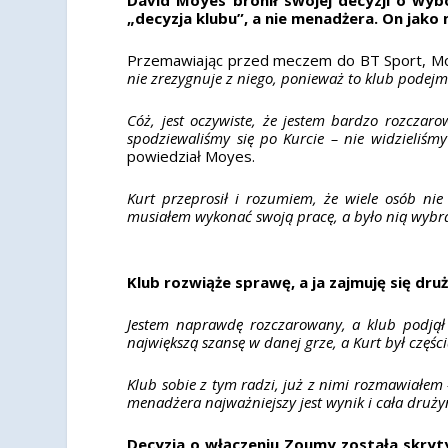
„decyzja klubu”, a nie menadżera. On jako 
Przemawiając przed meczem do BT Sport, Moy
nie zrezygnuje z niego, ponieważ to klub podejm
Cóż, jest oczywiste, że jestem bardzo rozczar
spodziewaliśmy się po Kurcie – nie widzieliśm
powiedział Moyes.
Kurt przeprosił i rozumiem, że wiele osób nie 
musiałem wykonać swoją pracę, a było nią wybran
Klub rozwiąże sprawę, a ja zajmuję się dru
Jestem naprawdę rozczarowany, a klub podjął 
największą szansę w danej grze, a Kurt był części
Klub sobie z tym radzi, już z nimi rozmawiałem 
menadżera najważniejszy jest wynik i cała druż
Decyzja o włączeniu Zoumy została skryt