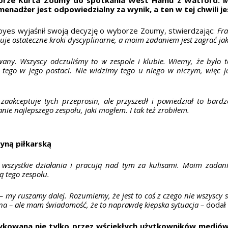
menadżer jest odpowiedzialny za wynik, a ten w tej chwili je
es wyjaśnił swoją decyzję o wyborze Zoumy, stwierdzając:
Fra
uje ostateczne kroki dyscyplinarne, a moim zadaniem jest zagrać jak
owany. Wszyscy odczuliśmy to w zespole i klubie. Wiemy, że było t
y tego w jego postaci. Nie widzimy tego u niego w niczym, więc
zaakceptuje tych przeprosin, ale przyszedł i powiedział to bardz
ie najlepszego zespołu, jaki mogłem. I tak też zrobiłem.
żyną piłkarską
wszystkie działania i pracują nad tym za kulisami. Moim zadan
ą tego zespołu.
– my ruszamy dalej. Rozumiemy, że jest to coś z czego nie wszyscy s
yna – ale mam świadomość, że to naprawdę kiepska sytuacja –
dodał
ykowana nie tylko przez wściekłych użytkowników mediów 