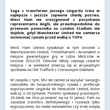
Saga z transferem Jessego Lingarda trwa w
najlepsze i jeszcze zapewne chwilę potrwa.
West Ham nie zrezygnował z pozyskania
reprezentanta Anglii, ale prawdopodobnie do
przenosin pomocnika na London Stadium nie
dojdzie, gdyż Manchester United nie zamierza
wzmacniać rywala przed walką o TOP4.
West Ham United rywalizuje w tym sezonie z
Manchesterem United, Tottenhamem i Arsenalem o
miejsce gwarantujące grę w Lidze Mistrzów w
sezonie 2022/23. Obecnie Młoty zajmują czwarte
miejsce i w weekend zmierzą się w arcyważnym
spotkaniu na Old Trafford z Czerwonymi Diabłami.
W związku z tym, MU nie zamierza wysyłać swojego
zawodnika do bezpośredniego rywala i preferuje
wypożyczenie Lingarda do Newcastle United, które
walczy o utrzymanie. Pomimo spekulacji prasowych,
29-latek nie chce przenieść się na St James’ Park na
zasadzie transferu definitywnego i rozważa tylko
wypożyczenie, bo nadal niewiadomo czy Sroki znajdą