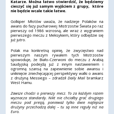
Katarze. Można łatwo stwierdzić, że będziemy
cieszyć się już samym wyjściem z grupy, które
nie będzie wcale takie łatwe.
Golkiper Młotów uważa, że ​​nadzieje Polaków na
awans do fazy pucharowej Mistrzostw Świata po raz
pierwszy od 1986 wzrosną, ale wraz z wygraniem
pierwszego meczu z Meksykiem, który odbędzie się
już jutro.
Polak ma konkretną opinię, że zwycięstwo nad
pierwszym naszym rywalem tych Mistrzostw
spowoduje, że Biało-Czerwoni do meczu z Arabią
Saudyjską podejdą już z innym nastawieniem i
ogromną szansą na zapewnienie sobie awansu i
uniknięcie zniechęcającej perspektywy walki o awans
z drużyną Messiego – zdradził
Daily Mail
bramkarz
West Hamu.
Zawsze chodzi o pierwszy mecz
.
To za każdym razem
wyznacza standardy. Nikt nie chciałby grać drugiego
meczu pod presją, ponieważ tylko dwie najlepsze
drużyny przechodzą dalej – tu są inne reguły niż na
Euro.