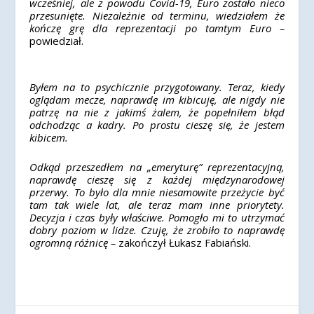
wcześniej, ale z powodu Covid-19, Euro zostało nieco
przesunięte. Niezależnie od terminu, wiedziałem że
kończę grę dla reprezentacji po tamtym Euro –
powiedział.
Byłem na to psychicznie przygotowany. Teraz, kiedy
oglądam mecze, naprawdę im kibicuję, ale nigdy nie
patrzę na nie z jakimś żalem, że popełniłem błąd
odchodząc a kadry. Po prostu cieszę się, że jestem
kibicem.
Odkąd przeszedłem na „emeryturę” reprezentacyjną,
naprawdę cieszę się z każdej międzynarodowej
przerwy. To było dla mnie niesamowite przeżycie być
tam tak wiele lat, ale teraz mam inne priorytety.
Decyzja i czas były właściwe. Pomogło mi to utrzymać
dobry poziom w lidze. Czuję, że zrobiło to naprawdę
ogromną różnicę –
zakończył Łukasz Fabiański.