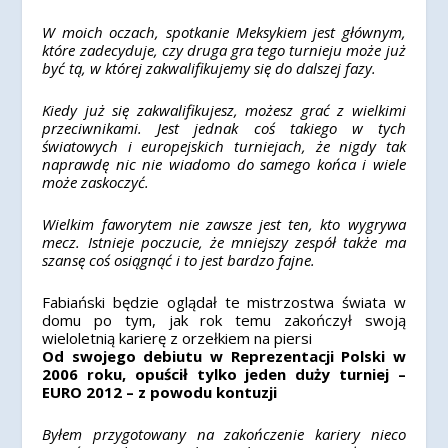
W moich oczach, spotkanie Meksykiem jest głównym,
które zadecyduje, czy druga gra tego turnieju może już
być tą, w której zakwalifikujemy się do dalszej fazy.
Kiedy już się zakwalifikujesz, możesz grać z wielkimi
przeciwnikami. Jest jednak coś takiego w tych
światowych i europejskich turniejach, że nigdy tak
naprawdę nic nie wiadomo do samego końca i wiele
może zaskoczyć.
Wielkim faworytem nie zawsze jest ten, kto wygrywa
mecz. Istnieje poczucie, że mniejszy zespół także ma
szansę coś osiągnąć i to jest bardzo fajne.
Fabiański będzie oglądał te mistrzostwa świata w
domu po tym, jak rok temu zakończył swoją
wieloletnią karierę z orzełkiem na piersi
Od swojego debiutu w Reprezentacji Polski w
2006 roku, opuścił tylko jeden duży turniej –
EURO 2012 – z powodu kontuzji
Byłem przygotowany na zakończenie kariery nieco