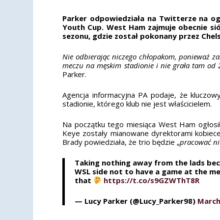
Parker odpowiedziała na Twitterze na og
Youth Cup. West Ham zajmuje obecnie sió
sezonu, gdzie został pokonany przez Chels
Nie odbierając niczego chłopakom, ponieważ z
meczu na męskim stadionie i nie grała tam od 
Parker.
Agencja informacyjna PA podaje, że kluczow
stadionie, którego klub nie jest właścicielem.
Na początku tego miesiąca West Ham ogłosił
Keye zostały mianowane dyrektorami kobiecej 
Brady powiedziała, że trio będzie „
pracować ni
Taking nothing away from the lads bec
WSL side not to have a game at the men
that
https://t.co/s9GZWThT8R
— Lucy Parker (@Lucy_Parker98)
March