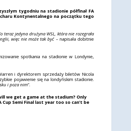
yszłym tygodniu na stadionie półfinał FA
Pucharu Kontynentalnego na początku tego
To teraz jedyna drużyna WSL, która nie rozegrała
glii, więc nie może tak być
– napisała dobitnie
izowanie spotkania na stadionie w Londynie,
arren i dyrektorem sprzedaży biletów Nicola
ybkie pojawienie się na londyńskim stadionie.
sku i poza nim
”.
ill we get a game at the stadium? Only
Cup Semi Final last year too so can’t be