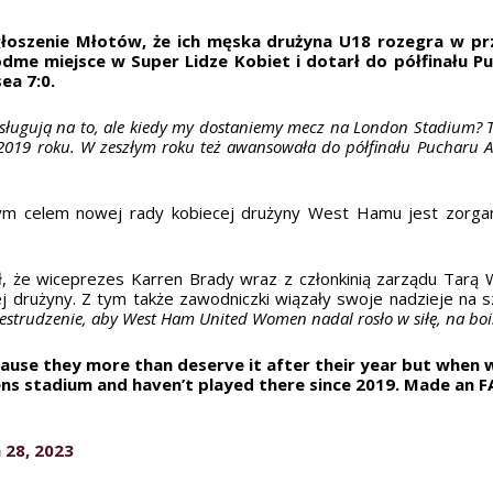
łoszenie Młotów, że ich męska drużyna U18 rozegra w prz
dme miejsce w Super Lidze Kobiet i dotarł do półfinału 
ea 7:0.
asługują na to, ale kiedy my dostaniemy mecz na London Stadium?
2019 roku. W zeszłym roku też awansowała do półfinału Pucharu An
ym celem nowej rady kobiecej drużyny West Hamu jest zorgan
, że wiceprezes Karren Brady wraz z członkinią zarządu Tarą W
drużyny. Z tym także zawodniczki wiązały swoje nadzieje na sz
estrudzenie, aby West Ham United Women nadal rosło w siłę, na boi
ause they more than deserve it after their year but when w
s stadium and haven’t played there since 2019. Made an FA 
 28, 2023