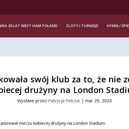
IKA 20 LAT WEST HAM POLAND
ZLOTY I TURNIEJE
HYMN / ŚPI
kowała swój klub za to, że nie
biecej drużyny na London Stad
Wysłane przez
Patrycja Pelczar
|
mar 29, 2023