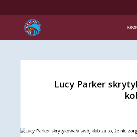
KRON
Lucy Parker skryty
ko