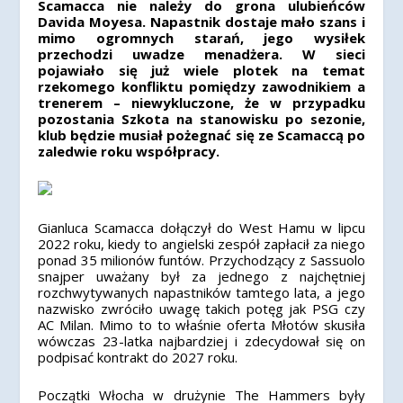
Scamacca nie należy do grona ulubieńców
Davida Moyesa. Napastnik dostaje mało szans i
mimo ogromnych starań, jego wysiłek
przechodzi uwadze menadżera. W sieci
pojawiało się już wiele plotek na temat
rzekomego konfliktu pomiędzy zawodnikiem a
trenerem – niewykluczone, że w przypadku
pozostania Szkota na stanowisku po sezonie,
klub będzie musiał pożegnać się ze Scamaccą po
zaledwie roku współpracy.
Gianluca Scamacca dołączył do West Hamu w lipcu
2022 roku, kiedy to angielski zespół zapłacił za niego
ponad 35 milionów funtów. Przychodzący z Sassuolo
snajper uważany był za jednego z najchętniej
rozchwytywanych napastników tamtego lata, a jego
nazwisko zwróciło uwagę takich potęg jak PSG czy
AC Milan. Mimo to to właśnie oferta Młotów skusiła
wówczas 23-latka najbardziej i zdecydował się on
podpisać kontrakt do 2027 roku.
Początki Włocha w drużynie The Hammers były