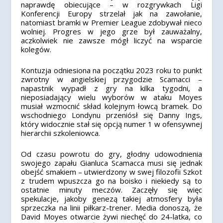
naprawdę obiecujące – w rozgrywkach Ligi
Konferencji Europy strzelał jak na zawołanie,
natomiast bramki w Premier League zdobywał nieco
wolniej. Progres w jego grze był zauważalny,
aczkolwiek nie zawsze mógł liczyć na wsparcie
kolegów.
Kontuzja odniesiona na początku 2023 roku to punkt
zwrotny w angielskiej przygodzie Scamacci –
napastnik wypadł z gry na kilka tygodni, a
nieposiadający wielu wyborów w ataku Moyes
musiał wzmocnić skład kolejnym łowcą bramek. Do
wschodniego Londynu przeniósł się Danny Ings,
który widocznie stał się opcją numer 1 w ofensywnej
hierarchii szkoleniowca.
Od czasu powrotu do gry, głodny udowodnienia
swojego zapału Gianluca Scamacca musi się jednak
obejść smakiem – utwierdzony w swej filozofii Szkot
z trudem wpuszcza go na boisko i niekiedy są to
ostatnie minuty meczów. Zaczęły się więc
spekulacje, jakoby genezą takiej atmosfery była
sprzeczka na linii piłkarz-trener. Media donoszą, że
David Moyes otwarcie żywi niechęć do 24-latka, co