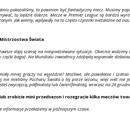
atnio pokazaliśmy, to powinien być fantastyczny mecz. Musimy popr
wygrywać, to będzie dobrze. Mecze w Premier League są bardzo w
anym. Jak wiemy, wpływały na to często czynniki niezależne od nas
a Mistrzostwa Świata
zawsze dają szansę na niespodziewane sytuacje. Obecnie widzimy w
y ciężki bagaż. Na Mundialu zawodnicy zdobędą wspaniałe doświadcz
iały mniej graczy na wyjeździe? Możliwe, ale powołanie i szans
 nie mieliśmy Pucharu Świata o tej porze sezonu, więc nikt nie je
steś zwycięzcą, półfinalistą lub ćwierćfinalistą, wracasz na 26 grud
ub zrobicie mini przedsezon i rozegracie kilka meczów tow
e informacje przekażemy w późniejszym czasie.