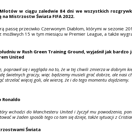
 Młotów w ciągu zaledwie 84 dni we wszystkich rozgryw
 na Mistrzostw Świata FIFA 2022.
brą passę przeciwko Czerwonym Diabłom, którymi w sezonie 
 z możliwych 15 w tym miesiącu w Premier League, a także wygr
udniu w Rush Green Training Ground, wyjaśnił jak bardzo je
rem United
e, poprawił się i wygląda na to, że w tej chwili zmierza w dobrym ki
 świetnych graczy, więc będziemy musieli grać dobrze, ale nasi chł
ć strzelać więcej goli, ale wierzę, że i do tego momentu dojdziemy.
no Ronaldo
ry wchodzi do Manchesteru United i życzył mu powodzenia, ponie
ować w żaden sposób tego co tam się dzieje, także sytuacji z Cristi
trzostwami Świata