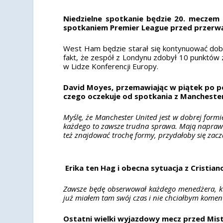
Niedzielne spotkanie będzie 20. meczem
spotkaniem Premier League przed przerwą
West Ham będzie starał się kontynuować do
fakt, że zespół z Londynu zdobył 10 punktów
w Lidze Konferencji Europy.
David Moyes, przemawiając w piątek po poł
czego oczekuje od spotkania z Mancheste
Myślę, że Manchester United jest w dobrej formi
każdego to zawsze trudna sprawa. Mają naprawdę
też znajdować trochę formy, przydałoby się zaczą
Erika ten Hag i obecna sytuacja z Cristia
Zawsze będę obserwował każdego menedżera, któ
już miałem tam swój czas i nie chciałbym koment
Ostatni wielki wyjazdowy mecz przed Mis