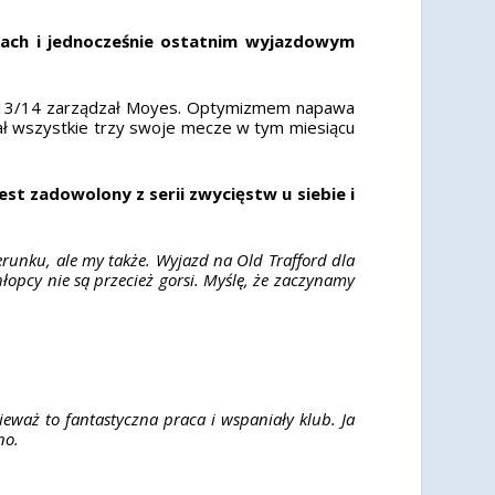
kach i jednocześnie ostatnim wyjazdowym
2013/14 zarządzał Moyes. Optymizmem napawa
ał wszystkie trzy swoje mecze w tym miesiącu
st zadowolony z serii zwycięstw u siebie i
erunku, ale my także. Wyjazd na Old Trafford dla
opcy nie są przecież gorsi. Myślę, że zaczynamy
waż to fantastyczna praca i wspaniały klub. Ja
ano.