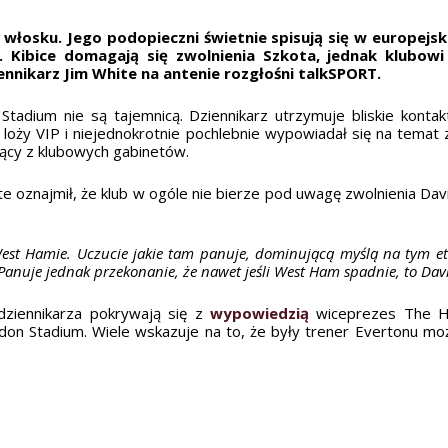
 włosku. Jego podopieczni świetnie spisują się w europejsk
 Kibice domagają się zwolnienia Szkota, jednak klubowi
nnikarz Jim White na antenie rozgłośni talkSPORT.
Stadium nie są tajemnicą. Dziennikarz utrzymuje bliskie kont
 loży VIP i niejednokrotnie pochlebnie wypowiadał się na tema
ący z klubowych gabinetów.
te oznajmił, że klub w ogóle nie bierze pod uwagę zwolnienia D
st Hamie. Uczucie jakie tam panuje, dominującą myślą na tym eta
. Panuje jednak przekonanie, że nawet jeśli West Ham spadnie, to Da
dziennikarza pokrywają się z
wypowiedzią
wiceprezes The H
n Stadium. Wiele wskazuje na to, że były trener Evertonu może