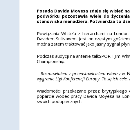
Posada Davida Moyesa zdaje się wisieć na
podwórku pozostawia wiele do życzenia.
stanowisku menadżera. Potwierdza to dzie
Powiązania White’a z hierarchami na London 
Davidem Sullivanem. Jest on częstym gościem
można zatem traktować jako jasny sygnał płyn
Podczas audycji na antenie talkSPORT Jim Whi
Championship.
– Rozmawiałem z przedstawicielem władzy w We
wygranie Ligi Konferencji Europy. To są ich cele
Wiadomości przekazane przez brytyjskiego 
poparcie wobec pracy Davida Moyesa na Londo
swoich podopiecznych.