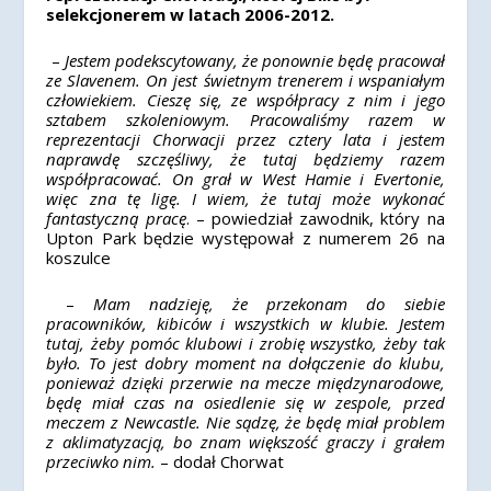
selekcjonerem w latach 2006-2012.
–
Jestem podekscytowany, że ponownie będę pracował
ze Slavenem. On jest świetnym trenerem i wspaniałym
człowiekiem. Cieszę się, ze współpracy z nim i jego
sztabem szkoleniowym. Pracowaliśmy razem w
reprezentacji Chorwacji przez cztery lata i jestem
naprawdę szczęśliwy, że tutaj będziemy razem
współpracować. On grał w West Hamie i Evertonie,
więc zna tę ligę. I wiem, że tutaj może wykonać
fantastyczną pracę
. – powiedział zawodnik, który na
Upton Park będzie występował z numerem 26 na
koszulce
–
Mam nadzieję, że przekonam do siebie
pracowników, kibiców i wszystkich w klubie. Jestem
tutaj, żeby pomóc klubowi i zrobię wszystko, żeby tak
było. To jest dobry moment na dołączenie do klubu,
ponieważ dzięki przerwie na mecze międzynarodowe,
będę miał czas na osiedlenie się w zespole, przed
meczem z Newcastle. Nie sądzę, że będę miał problem
z aklimatyzacją, bo znam większość graczy i grałem
przeciwko nim.
– dodał Chorwat