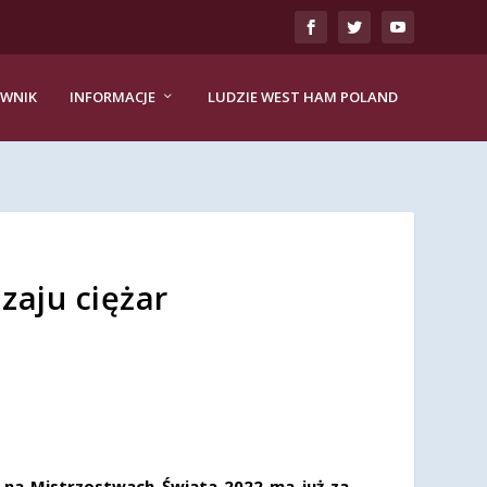
EWNIK
INFORMACJE
LUDZIE WEST HAM POLAND
zaju ciężar
ą na Mistrzostwach Świata 2022 ma już za