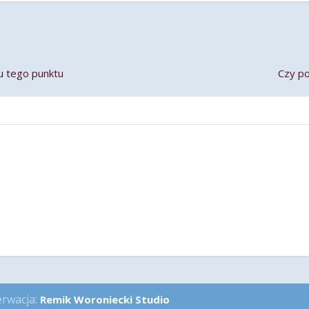
iu tego punktu
Czy p
erwacja:
Remik Woroniecki Studio