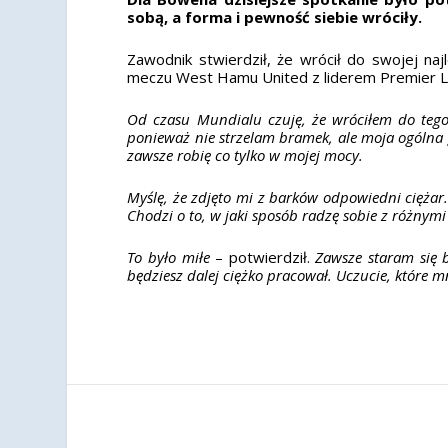
sobą, a forma i pewność siebie wróciły.
Zawodnik stwierdził, że wrócił do swojej n
meczu West Hamu United z liderem Premier 
Od czasu Mundialu czuję, że wróciłem do teg
ponieważ nie strzelam bramek, ale moja ogólna g
zawsze robię co tylko w mojej mocy.
Myślę, że zdjęto mi z barków odpowiedni cięża
Chodzi o to, w jaki sposób radzę sobie z różnymi
To było miłe
– potwierdził.
Zawsze staram się bi
będziesz dalej ciężko pracował.
Uczucie, które m