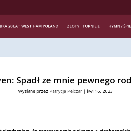
IKA 20 LAT WEST HAM POLAND
ZLOTY I TURNIEJE
HYMN / ŚPI
en: Spadł ze mnie pewnego rod
Wysłane przez
Patrycja Pelczar
|
kwi 16, 2023
twierdzeniem, że rozczarowanie związane z nieobecności