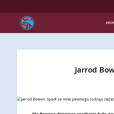
KRON
Jarrod Bow
Dla Bowena dzisiejsze spotkanie było po