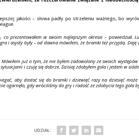
ajlepszej jakości – słowa padły po strzeleniu ważnego, bo wy
League.
o, co prezentowałem w swoim najlepszym okresie
– powiedział.
Lu
ra i asysty były – od dawna mówiłem, że bramki też przyjdą. Daję z 
r. Mówiłem już o tym, że nie byłem zadowolony ze swoich występów 
 sytuacjami i czuję się dobrze. Dzisiaj zdobyłem gola i jestem w sió
egać, aby dostać się do bramki i dziewięć razy na dziesięć może ci 
nie ogarnęło, gdy wróciliśmy do gry i radość ze zdobycia tego gola 
UDZIAŁ: