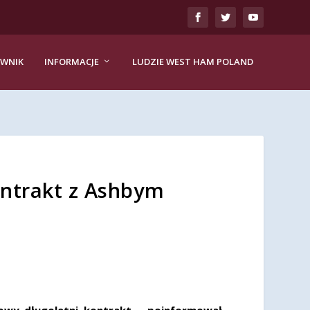
EWNIK
INFORMACJE
LUDZIE WEST HAM POLAND
ntrakt z Ashbym
owy długoletni kontrakt – poinformował