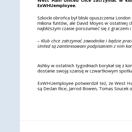
ExWHUemployee.
Szkocki obrońca był bliski opuszczenia Londo
miliona funtów, ale David Moyes w ostatniej 
najbliższym czasie porozumieć się z graczem i 
– Klub chce zatrzymać zawodnika i będzie prac
United są zainteresowani podpisaniem z nim ko
Ashby w ostatnich tygodniach borykał się z ko
dostanie swoją szansę w czwartkowym spotkan
ExWHUemployee potwierdził też, że West Ham 
są Declan Rice, Jarrod Bowen, Tomas Soucek o