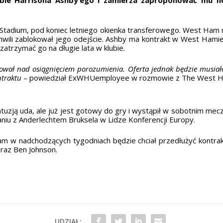
n Stadium, pod koniec letniego okienka transferowego. West Ham 
chwili zablokował jego odejście. Ashby ma kontrakt w West Ham
zatrzymać go na długie lata w klubie.
ował nad osiągnięciem porozumienia. Oferta jednak będzie musiał
ntraktu
– powiedział ExWHUemployee w rozmowie z The West 
ntuzją uda, ale już jest gotowy do gry i wystąpił w sobotnim mecz
iu z Anderlechtem Bruksela w Lidze Konferencji Europy.
w nadchodzących tygodniach będzie chciał przedłużyć kontrakty
raz Ben Johnson.
UDZIAŁ: