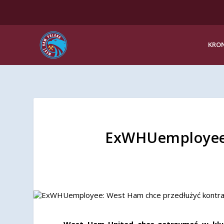
KRON
ExWHUemployee:
West Ham United chce zatrzymać w klub