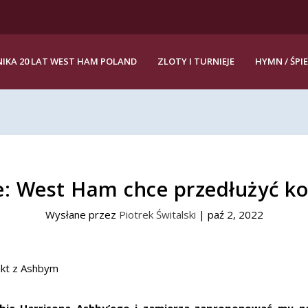
IKA 20 LAT WEST HAM POLAND
ZLOTY I TURNIEJE
HYMN / ŚPI
 West Ham chce przedłużyć ko
Wysłane przez
Piotrek Świtalski
|
paź 2, 2022
ie Harrisona Ashby’ego i zamierza zaproponować mu n