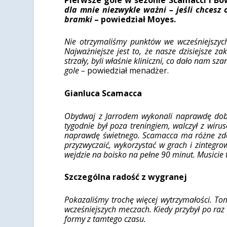
dla mnie niezwykle ważni – jeśli chcesz 
bramki
– powiedział Moyes.
Nie otrzymaliśmy punktów we wcześniejszych
Najważniejsze jest to, że nasze dzisiejsze za
strzały, byli właśnie kliniczni, co dało nam 
gole –
powiedział menadżer.
Gianluca Scamacca
Obydwaj z Jarrodem wykonali naprawdę dobrą
tygodnie był poza treningiem, walczył z wir
naprawdę świetnego. Scamacca ma różne zdol
przyzwyczaić, wykorzystać w grach i zintegro
wejdzie na boisko na pełne 90 minut. Musici
Szczególna radość z wygranej
Pokazaliśmy trochę więcej wytrzymałości. To
wcześniejszych meczach. Kiedy przybył po raz 
formy z tamtego czasu.