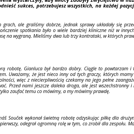
odnieść sukces, potrzebujesz wszystkich, na każdej pozycji
 grach, ale graliśmy dobrze, jednak sprawy układały się prz
kończenie spotkania było o wiele bardziej kliniczne niż w inny
szansę na wygraną. Mieliśmy dwa lub trzy kontrataki, w których pr
 robotę. Gianluca był bardzo dobry. Ciągle to powtarzam i 
usem. Uważamy, że jest nieco inny od tych graczy, których mamy
ności, więc z niecierpliwością czekamy na jego pełne zaanga
wać. Przed nami jeszcze daleka droga, ale jest wszechstronny i
e tylko zaufać temu co mówimy, a my mówimy prawdę.
máš Souček wykonał świetną robotę odzyskując piłkę dla drużyny
pierwszy, odegrał ogromną rolę w tym, co zrobił dla zespołu. M