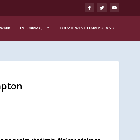
EWNIK
INFORMACJE
LUDZIE WEST HAM POLAND
mpton
ze na swoim stadionie.
Moi zawodnicy są