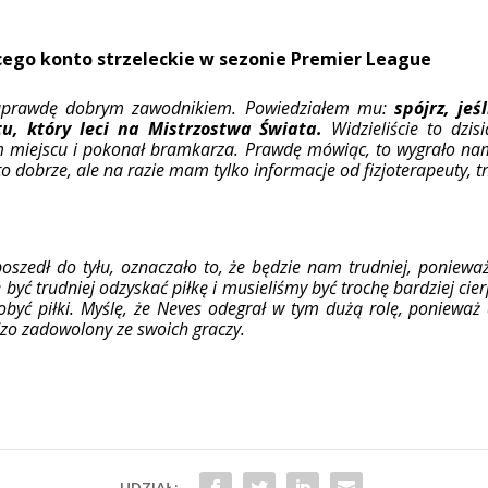
cego konto strzeleckie w sezonie Premier League
 naprawdę dobrym zawodnikiem. Powiedziałem mu:
spójrz, jeś
tu, który leci na Mistrzostwa Świata.
Widzieliście to dzi
ym miejscu i pokonał bramkarza. Prawdę mówiąc, to wygrało nam 
 to dobrze, ale na razie mam tylko informacje od fizjoterapeuty,
oszedł do tyłu, oznaczało to, że będzie nam trudniej, poniewa
być trudniej odzyskać piłkę i musieliśmy być trochę bardziej cier
obyć piłki. Myślę, że Neves odegrał w tym dużą rolę, poniewa
rdzo zadowolony ze swoich graczy.
UDZIAŁ: