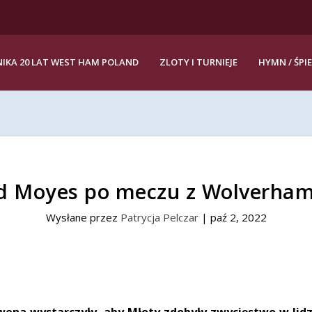
IKA 20 LAT WEST HAM POLAND
ZLOTY I TURNIEJE
HYMN / ŚPI
d Moyes po meczu z Wolverha
Wysłane przez
Patrycja Pelczar
|
paź 2, 2022
wena wystarczyły, aby Młoty zdobyły zwycięstwo w lid