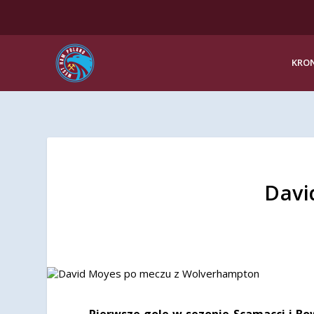
KRON
Davi
Pierwsze gole w sezonie Scamacci i Bo