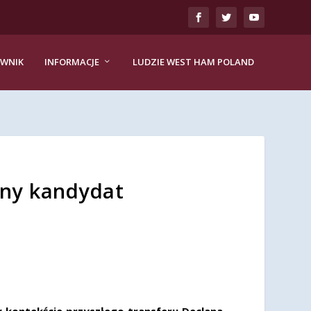
EWNIK
INFORMACJE
LUDZIE WEST HAM POLAND
any kandydat
w kontekście przyszłego transferu Declana