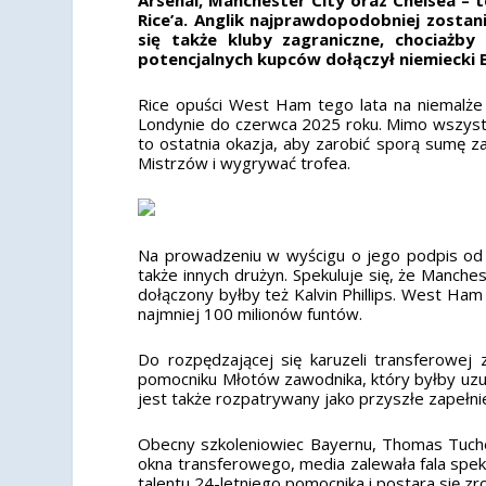
Rice’a. Anglik najprawdopodobniej zostan
się także kluby zagraniczne, chociażb
potencjalnych kupców dołączył niemiecki
Rice opuści West Ham tego lata na niemalże
Londynie do czerwca 2025 roku. Mimo wszystk
to ostatnia okazja, aby zarobić sporą sumę z
Mistrzów i wygrywać trofea.
Na prowadzeniu w wyścigu o jego podpis od p
także innych drużyn. Spekuluje się, że Manche
dołączony byłby też Kalvin Phillips. West Ham 
najmniej 100 milionów funtów.
Do rozpędzającej się karuzeli transferowej
pomocniku Młotów zawodnika, który byłby uzu
jest także rozpatrywany jako przyszłe zapełn
Obecny szkoleniowiec Bayernu, Thomas Tuchel
okna transferowego, media zalewała fala spek
talentu 24-letniego pomocnika i postara się z