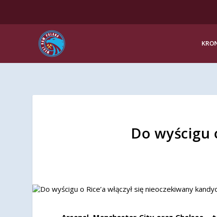
KRON
Do wyścigu 
Arsenal, Manchester City oraz Chelsea – 