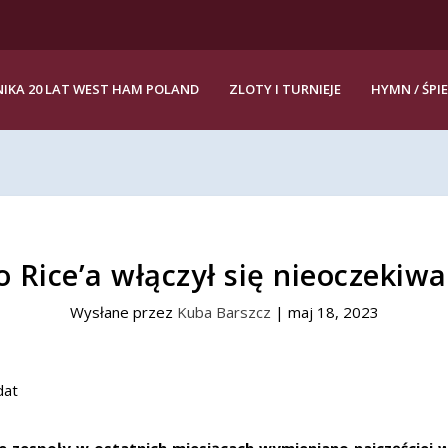
IKA 20 LAT WEST HAM POLAND
ZLOTY I TURNIEJE
HYMN / ŚPI
o Rice’a włączył się nieoczekiw
Wysłane przez
Kuba Barszcz
|
maj 18, 2023
te zespoły w ostatnich miesiącach wymieniano najczęściej 