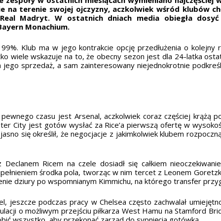
ie na terenie swojej ojczyzny, aczkolwiek wśród klubów 
y Real Madryt. W ostatnich dniach media obiegła dosyć
 Bayern Monachium.
 99%. Klub ma w jego kontrakcie opcję przedłużenia o kolejn
o wiele wskazuje na to, że obecny sezon jest dla 24-latka ost
a jego sprzedaż, a sam zainteresowany niejednokrotnie podkreśla
ewnego czasu jest Arsenal, aczkolwiek coraz częściej krążą pog
ster City jest gotów wysłać za Rice’a pierwszą ofertę w wysoko
jasno się określił, że negocjacje z jakimkolwiek klubem rozpoczn
 z Declanem Ricem na czele dosiadł się całkiem nieoczekiwan
pełnieniem środka pola, tworząc w nim tercet z Leonem Goretzką
ienie dziury po wspomnianym Kimmichu, na którego transfer prz
, jeszcze podczas pracy w Chelsea często zachwalał umiejętnośc
ulacji o możliwym przejściu piłkarza West Hamu na Stamford Br
robić wszystko, aby przekonać zarząd do sypnięcia gotówką.