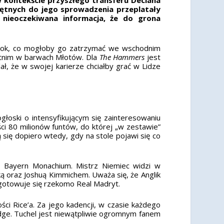
chętnych do jego sprowadzenia przeplatały
 nieoczekiwana informacja, że do grona
y rok, co mogłoby go zatrzymać we wschodnim
atnim w barwach Młotów. Dla
The Hammers
jest
ł, że w swojej karierze chciałby grać w Lidze
łoski o intensyfikującym się zainteresowaniu
ści 80 milionów funtów, do której „w zestawie”
ą się dopiero wtedy, gdy na stole pojawi się co
ie Bayern Monachium. Mistrz Niemiec widzi w
 oraz Joshuą Kimmichem. Uważa się, że Anglik
ygotowuje się rzekomo Real Madryt.
i Rice’a. Za jego kadencji, w czasie każdego
idge. Tuchel jest niewątpliwie ogromnym fanem