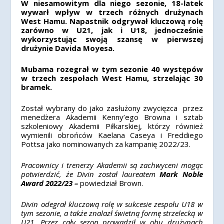
W niesamowitym dla niego sezonie, 18-latek
wywarł wpływ w trzech różnych drużynach
West Hamu. Napastnik odgrywał kluczową rolę
zarówno w U21, jak i U18, jednocześnie
wykorzystując swoją szansę w pierwszej
drużynie Davida Moyesa.
Mubama rozegrał w tym sezonie 40 występów
w trzech zespołach West Hamu, strzelając 30
bramek.
Został wybrany do jako zasłużony zwycięzca przez
menedżera Akademii Kenny’ego Browna i sztab
szkoleniowy Akademii Piłkarskiej, którzy również
wymienili obrońców Kaelana Caseya i Freddiego
Pottsa jako nominowanych za kampanię 2022/23.
Pracownicy i trenerzy Akademii są zachwyceni mogąc
potwierdzić, że Divin został laureatem
Mark Noble
Award 2022/23 –
powiedział Brown.
Divin odegrał kluczową rolę w sukcesie zespołu U18 w
tym sezonie, a także znalazł świetną formę strzelecką w
U21. Przez cały sezon prowadził w obu drużynach