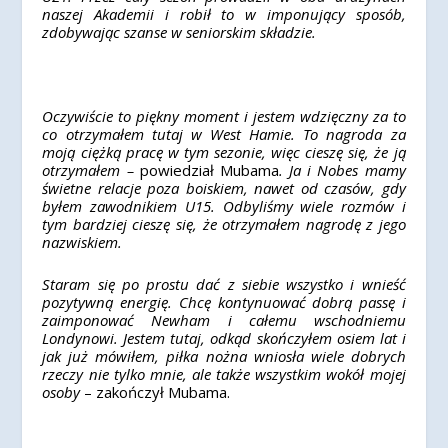
naszej Akademii i robił to w imponujący sposób,
zdobywając szanse w seniorskim składzie.
Oczywiście to piękny moment i jestem wdzięczny za to
co otrzymałem tutaj w West Hamie. To nagroda za
moją ciężką pracę w tym sezonie, więc cieszę się, że ją
otrzymałem –
powiedział Mubama
. Ja i Nobes mamy
świetne relacje poza boiskiem, nawet od czasów, gdy
byłem zawodnikiem U15. Odbyliśmy wiele rozmów i
tym bardziej cieszę się, że otrzymałem nagrodę z jego
nazwiskiem.
Staram się po prostu dać z siebie wszystko i wnieść
pozytywną energię. Chcę kontynuować dobrą passę i
zaimponować Newham i całemu wschodniemu
Londynowi
. Jestem tutaj, odkąd skończyłem osiem lat i
jak już mówiłem, piłka nożna wniosła wiele dobrych
rzeczy nie tylko mnie, ale także wszystkim wokół mojej
osoby
– zakończył Mubama.