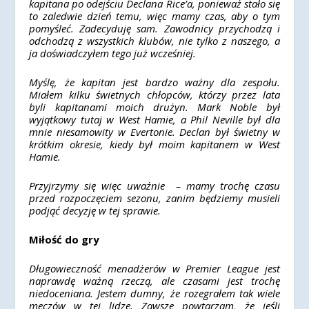
kapitana po odejściu Declana Rice’a, ponieważ stało się
to zaledwie dzień temu, więc mamy czas, aby o tym
pomyśleć. Zadecyduję sam. Zawodnicy przychodzą i
odchodzą z wszystkich klubów, nie tylko z naszego, a
ja doświadczyłem tego już wcześniej.
Myślę, że kapitan jest bardzo ważny dla zespołu.
Miałem kilku świetnych chłopców, którzy przez lata
byli kapitanami moich drużyn. Mark Noble był
wyjątkowy tutaj w West Hamie, a Phil Neville był dla
mnie niesamowity w Evertonie. Declan był świetny w
krótkim okresie, kiedy był moim kapitanem w West
Hamie.
Przyjrzymy się więc uważnie – mamy trochę czasu
przed rozpoczęciem sezonu, zanim będziemy musieli
podjąć decyzję w tej sprawie.
Miłość do gry
Długowieczność menadżerów w Premier League jest
naprawdę ważną rzeczą, ale czasami jest trochę
niedoceniana. Jestem dumny, że rozegrałem tak wiele
meczów w tej lidze. Zawsze powtarzam, że jeśli