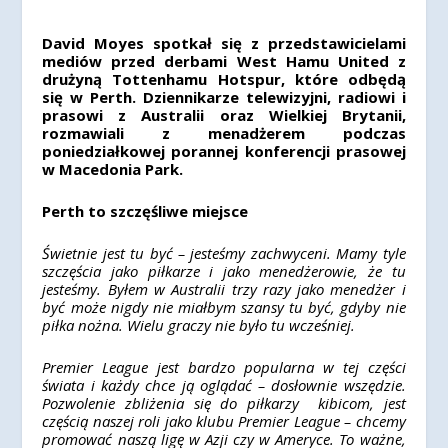
David Moyes spotkał się z przedstawicielami
mediów przed derbami West Hamu United z
drużyną Tottenhamu Hotspur, które odbędą
się w Perth. Dziennikarze telewizyjni, radiowi i
prasowi z Australii oraz Wielkiej Brytanii,
rozmawiali z menadżerem podczas
poniedziałkowej porannej konferencji prasowej
w Macedonia Park.
Perth to szczęśliwe miejsce
Świetnie jest tu być – jesteśmy zachwyceni. Mamy tyle
szczęścia jako piłkarze i jako menedżerowie, że tu
jesteśmy. Byłem w Australii trzy razy jako menedżer i
być może nigdy nie miałbym szansy tu być, gdyby nie
piłka nożna. Wielu graczy nie było tu wcześniej.
Premier League jest bardzo popularna w tej części
świata i każdy chce ją oglądać – dosłownie wszędzie.
Pozwolenie zbliżenia się do piłkarzy kibicom, jest
częścią naszej roli jako klubu Premier League – chcemy
promować naszą ligę w Azji czy w Ameryce. To ważne,