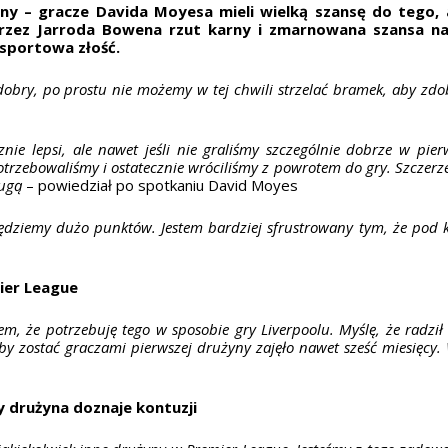
ny – gracze Davida Moyesa mieli wielką szansę do tego, 
rzez Jarroda Bowena rzut karny i zmarnowana szansa n
i sportowa złość.
ry, po prostu nie możemy w tej chwili strzelać bramek, aby zdob
ie lepsi, ale nawet jeśli nie graliśmy szczególnie dobrze w pierw
potrzebowaliśmy i ostatecznie wróciliśmy z powrotem do gry. Szczer
rugą
– powiedział po spotkaniu David Moyes
będziemy dużo punktów. Jestem bardziej sfrustrowany tym, że pod k
ier League
m, że potrzebuję tego w sposobie gry Liverpoolu. Myślę, że radzi
aby zostać graczami pierwszej drużyny zajęło nawet sześć miesięcy. W
dy drużyna doznaje kontuzji