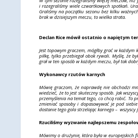
W tym sezonie rozegraliśmy więcej meczów, niż 
i rozegraliśmy wiele czwartkowych spotkań. Ur
Graliśmy na początku sezonu bez kilku ważnych
brak w dzisiejszym meczu, to wielka strata.
Declan Rice mówił ostatnio o napiętym te
Jest topowym graczem, mógłby grać w każdym klub
piłkę, tylko przebiegał obok rywali. Myślę, że
grał w ten sposób w każdym meczu, był tak dob
Wykonawcy rzutów karnych
Mówię graczom, że naprawdę nie obchodzi mnie,
wiedzieć, że to jest skuteczny sposób. Jak wszy
przemyślenia na temat tego, co chcą robić. To p
zmieniać sposoby i dopasowywać je pod siebie 
dostanie tego gola strzelając karnego – wszyscy
Rzuciliśmy wyzwanie najlepszemu zespoło
Mówimy o drużynie, która była w europejskich fi