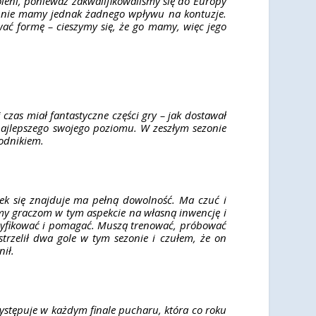
leni, ponieważ zakwalifikowaliśmy się do Europy
 – nie mamy jednak żadnego wpływu na kontuzje.
ać formę – cieszymy się, że go mamy, więc jego
czas miał fantastyczne części gry – jak dostawał
 najlepszego swojego poziomu. W zeszłym sezonie
odnikiem.
iek się znajduje ma pełną dowolność. Ma czuć i
lamy graczom w tym aspekcie na własną inwencję i
 modyfikować i pomagać. Muszą trenować, próbować
trzelił dwa gole w tym sezonie i czułem, że on
nił.
występuje w każdym finale pucharu, która co roku