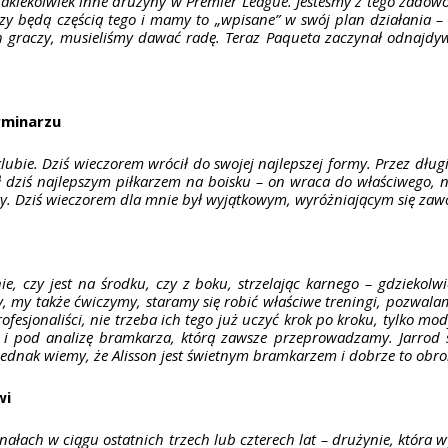
jakiekolwiek inne drużyny w Premier League. Jesteśmy z tego zadowo
azy będą częścią tego i mamy to „wpisane” w swój plan działania
 graczy, musieliśmy dawać radę. Teraz Paqueta zaczynał odnajdyw
rminarzu
ie. Dziś wieczorem wrócił do swojej najlepszej formy. Przez długi 
 był dziś najlepszym piłkarzem na boisku – on wraca do właściwego,
ry. Dziś wieczorem dla mnie był wyjątkowym, wyróżniającym się zaw
 czy jest na środku, czy z boku, strzelając karnego – gdziekolw
scy, my także ćwiczymy, staramy się robić właściwe treningi, pozwa
rofesjonaliści, nie trzeba ich tego już uczyć krok po kroku, tylko
i pod analizę bramkarza, którą zawsze przeprowadzamy. Jarrod s
 jednak wiemy, że Alisson jest świetnym bramkarzem i dobrze to obro
wi
nałach w ciągu ostatnich trzech lub czterech lat – drużynie, która 