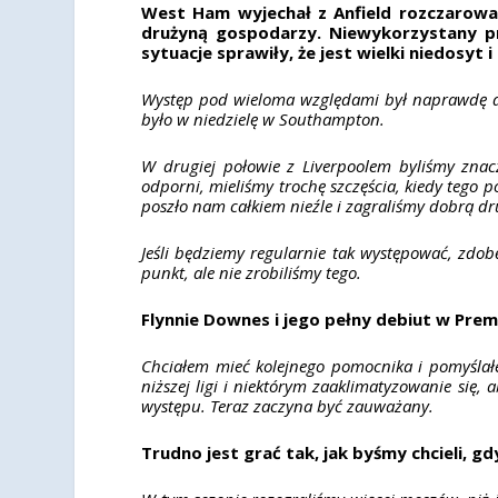
West Ham wyjechał z Anfield rozczarowa
drużyną gospodarzy. Niewykorzystany p
sytuacje sprawiły, że jest wielki niedosyt 
Występ pod wieloma względami był naprawdę dob
było w niedzielę w Southampton.
W drugiej połowie z Liverpoolem byliśmy znaczn
odporni, mieliśmy trochę szczęścia, kiedy tego 
poszło nam całkiem nieźle i zagraliśmy dobrą d
Jeśli będziemy regularnie tak występować, zdo
punkt, ale nie zrobiliśmy tego.
Flynnie Downes i jego pełny debiut w Prem
Chciałem mieć kolejnego pomocnika i pomyślałe
niższej ligi i niektórym zaaklimatyzowanie się, 
występu. Teraz zaczyna być zauważany.
Trudno jest grać tak, jak byśmy chcieli, g