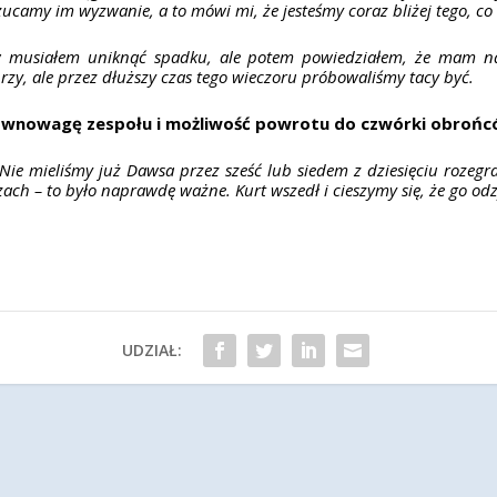
ucamy im wyzwanie, a to mówi mi, że jesteśmy coraz bliżej tego, c
w musiałem uniknąć spadku, ale potem powiedziałem, że mam nad
rzy, ale przez dłuższy czas tego wieczoru próbowaliśmy tacy być.
wnowagę zespołu i możliwość powrotu do czwórki obroń
ie mieliśmy już Dawsa przez sześć lub siedem z dziesięciu rozegra
zach – to było naprawdę ważne. Kurt wszedł i cieszymy się, że go od
UDZIAŁ: