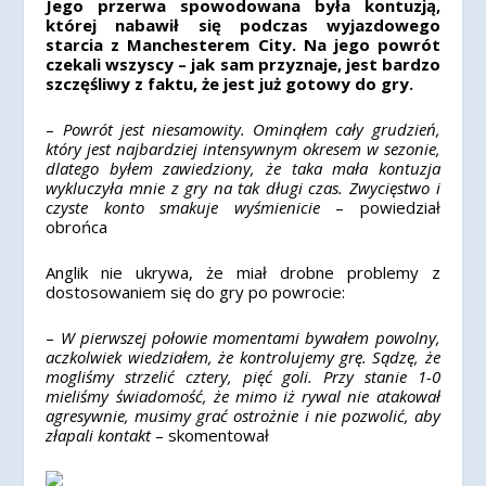
Jego przerwa spowodowana była kontuzją,
której nabawił się podczas wyjazdowego
starcia z Manchesterem City. Na jego powrót
czekali wszyscy – jak sam przyznaje, jest bardzo
szczęśliwy z faktu, że jest już gotowy do gry.
–
Powrót jest niesamowity. Ominąłem cały grudzień,
który jest najbardziej intensywnym okresem w sezonie,
dlatego byłem zawiedziony, że taka mała kontuzja
wykluczyła mnie z gry na tak długi czas. Zwycięstwo i
czyste konto smakuje wyśmienicie
– powiedział
obrońca
Anglik nie ukrywa, że miał drobne problemy z
dostosowaniem się do gry po powrocie:
–
W pierwszej połowie momentami bywałem powolny,
aczkolwiek wiedziałem, że kontrolujemy grę. Sądzę, że
mogliśmy strzelić cztery, pięć goli. Przy stanie 1-0
mieliśmy świadomość, że mimo iż rywal nie atakował
agresywnie, musimy grać ostrożnie i nie pozwolić, aby
złapali kontakt
– skomentował