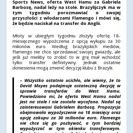
Sports News, oferta West Hamu za Gabriela
Barbosę, nadal leży na stole. Brazylijczyk ma w
tym tygodniu porozmawiać o swojej
przyszłości z włodarzami Flamengo i mówi się,
że będzie naciskał na transfer do Anglii.
Młoty w ubiegłym tygodniu złożyły ofertę 18-
miesięcznego wypożczenia z opcją wykupu za 30
milionów euro. Według brazylijskich mediów,
Flamengo nie chce sprzedawać swojej gwiazdy, ale
jeśli już mieliby to zrobić to w grę miał wchodzić
tylko transfer definitywny. Jednak ostatnie
doniesienia mogą zmienić decyzję klubu z Brazylii.
– Wszystko ostatnio ucichło, ale wiemy, że to
David Moyes podejmuje ostateczną decyzję w
sprawie transferów do West Hamu.
Powiedziano mi, że oferta West Hamu nadal
jest na stole i nie została wycofana. Nadal są
zainteresowani Gabrielem Barbosą. Propozycja
obejmowała wypożyczenie na 18 miesięcy oraz
opcję zakupu za 30 milionów euro. Flamengo
nie chce się go pozbywać, a tym bardziej
wypożyczać w tym okienku transferowym.