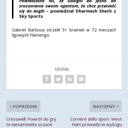
Powiedziano mi, że Gabigol da jasno do
zrozumienia swoim agentom, że chce przenieść
się do Anglii
– powiedział Dharmesh Sheth z
Sky Sports.
Gabriel Barbosa strzelił 51 bramek w 72 meczach
ligowych Flamengo.
UDZIAŁ:
POPRZEDNI
NASTĘPNY
Cresswell: Powrót do gry
Corriere dello Sport: West
to niesamowite uczucie
Ham prowadzi w wyścigu