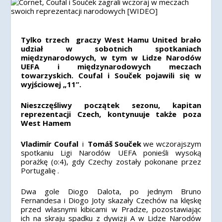
Tylko trzech graczy West Hamu United brało
udział w sobotnich spotkaniach
międzynarodowych, w tym w Lidze Narodów
UEFA i międzynarodowych meczach
towarzyskich. Coufal i Souček pojawili się w
wyjściowej „11”.
N
ieszczęśliwy początek sezonu, kapitan
reprezentacji Czech, kontynuuje także poza
West Hamem
Vladimír Coufal
i
Tomáš Souček
we wczorajszym
spotkaniu Ligi Narodów UEFA ponieśli wysoką
porażkę (o:4), gdy Czechy zostały pokonane przez
Portugalię .
Dwa gole Diogo Dalota, po jednym Bruno
Fernandesa i Diogo Joty skazały Czechów na klęskę
przed własnymi kibicami w Pradze, pozostawiając
ich na skraju spadku z dywizji A w Lidze Narodów