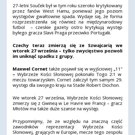
27-letni Souček był w tym roku szeroko krytykowany
przez fanów West Hamu, ponieważ jego poziom
występów gwałtownie spada. Wydaje się, że forma
rozprzestrzeniła się również na międzynarodowy
futbol – czeskie gazety ostro krytykują występ
byłego gracza Slavii Praga przeciwko Portugalii.
Czechy teraz zmierzą się ze Szwajcarią we
wtorek 27 września – tylko zwycięstwo pozwoli
im uniknąć spadku z grupy.
Maxwel Cornet
także pojawił się w wyjściowej „11”
–
Wybrzeże Kości Słoniowej pokonało Togo 2:1 w
meczu towarzyskim. Cornet zaliczył tym samym 29.
występ dla swojego kraju na Stade Robert Diochon.
We wtorek 27 września, Wybrzeże Kości Słoniowej
zmierzy się z Gwineą w Le Havre we Francji – gracz
Młotów ma także duże szanse na występ.
Przypomnijmy, że ze względu na znaczną część
zawodników reprezentacji Wybrzeża Kości
Słoniowej, grających w Europie, mecze tego zespołu