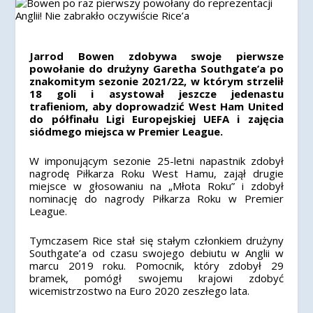
Jarrod Bowen zdobywa swoje pierwsze
powołanie do drużyny Garetha Southgate’a po
znakomitym sezonie 2021/22, w którym strzelił
18 goli i asystował jeszcze jedenastu
trafieniom, aby doprowadzić West Ham United
do półfinału Ligi Europejskiej UEFA i zajęcia
siódmego miejsca w Premier League.
W imponującym sezonie 25-letni napastnik zdobył
nagrodę Piłkarza Roku West Hamu, zajął drugie
miejsce w głosowaniu na „Młota Roku” i zdobył
nominację do nagrody Piłkarza Roku w Premier
League.
Tymczasem Rice stał się stałym członkiem drużyny
Southgate’a od czasu swojego debiutu w Anglii w
marcu 2019 roku. Pomocnik, który zdobył 29
bramek, pomógł swojemu krajowi zdobyć
wicemistrzostwo na Euro 2020 zeszłego lata.