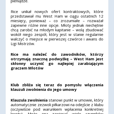
pieniądze.
Rice unikał nowych ofert kontraktowych, które
przedstawiał mu West Ham w ciągu ostatnich 12
miesięcy, ponieważ – co zrozumiałe – rozważał
zapewne różne inne opcje. Młoty jednak niechętnie
chcą zarobić na młodym kapitanie – wolą zbudować
wokół niego zespół, który jest w stanie regularnie
walczyć o miejsce w pierwszej czwórce i awans do
Ligi Mistrzów.
Rice ma należeć do zawodników, którzy
otrzymają znaczną podwyżkę – West Ham jest
skłonny uczynić go najlepiej zarabiającym
graczem Młotów
Klub zbliża się teraz do pomysłu włączenia
klauzuli zwolnienia do jego umowy
Klauzula zwolnienia
stanowi punkt w umowie, który
automatycznie zezwoli piłkarzowi na odejście z klubu
(oczywiście pod warunkiem wpłacenia konkretnej
kwoty). Może ona zawierać wiele czynników