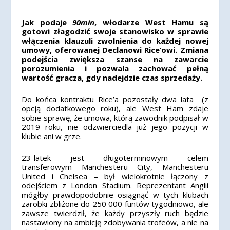
Jak podaje
90min
, włodarze West Hamu są
gotowi złagodzić swoje stanowisko w sprawie
włączenia klauzuli zwolnienia do każdej nowej
umowy, oferowanej Declanowi Rice’owi. Zmiana
podejścia zwiększa szanse na zawarcie
porozumienia i pozwala zachować pełną
wartość gracza, gdy nadejdzie czas sprzedaży.
Do końca kontraktu Rice’a pozostały dwa lata (z
opcją dodatkowego roku), ale West Ham zdaje
sobie sprawę, że umowa, którą zawodnik podpisał w
2019 roku, nie odzwierciedla już jego pozycji w
klubie ani w grze.
23-latek jest długoterminowym celem
transferowym Manchesteru City, Manchesteru
United i Chelsea – był wielokrotnie łączony z
odejściem z London Stadium. Reprezentant Anglii
mógłby prawdopodobnie osiągnąć w tych klubach
zarobki zbliżone do 250 000 funtów tygodniowo, ale
zawsze twierdził, że każdy przyszły ruch będzie
nastawiony na ambicję zdobywania trofeów, a nie na