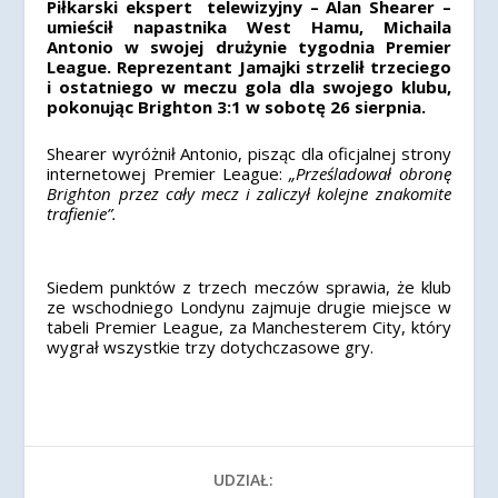
Piłkarski ekspert telewizyjny – Alan Shearer –
umieścił napastnika West Hamu, Michaila
Antonio w swojej drużynie tygodnia Premier
League. Reprezentant Jamajki strzelił trzeciego
i ostatniego w meczu gola dla swojego klubu,
pokonując Brighton 3:1 w sobotę 26 sierpnia.
Shearer wyróżnił Antonio, pisząc dla oficjalnej strony
internetowej Premier League:
„
Prześladował obronę
Brighton przez cały mecz i zaliczył kolejne znakomite
trafienie”.
Siedem punktów z trzech meczów sprawia, że ​​klub
ze wschodniego Londynu zajmuje drugie miejsce w
tabeli Premier League, za Manchesterem City, który
wygrał wszystkie trzy dotychczasowe gry.
UDZIAŁ: