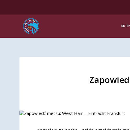
KRON
Zapowiedź
Zagrajcie to znów – takie oczekiwania ma