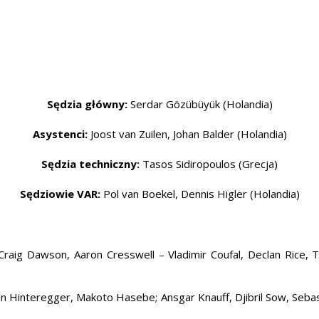
Sędzia główny:
Serdar Gözübüyük (Holandia)
Asystenci:
Joost van Zuilen, Johan Balder (Holandia)
Sędzia techniczny:
Tasos Sidiropoulos (Grecja)
Sędziowie VAR:
Pol van Boekel, Dennis Higler (Holandia)
Craig Dawson, Aaron Cresswell – Vladimir Coufal, Declan Rice, 
 Hinteregger, Makoto Hasebe; Ansgar Knauff, Djibril Sow, Sebast