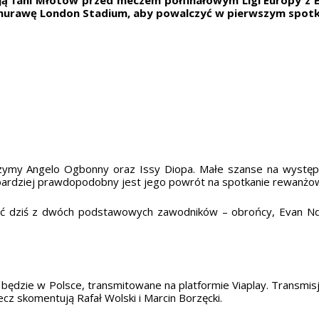
murawę London Stadium, aby powalczyć w pierwszym spotka
ymy Angelo Ogbonny oraz Issy Diopa. Małe szanse na występ 
bardziej prawdopodobny jest jego powrót na spotkanie rewanżowe
stać dziś z dwóch podstawowych zawodników – obrońcy, Evan Ndi
ędzie w Polsce, transmitowane na platformie Viaplay. Transmisja
cz skomentują Rafał Wolski i Marcin Borzęcki.