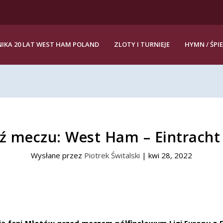
IKA 20 LAT WEST HAM POLAND
ZLOTY I TURNIEJE
HYMN / ŚPI
 meczu: West Ham – Eintracht
Wysłane przez
Piotrek Świtalski
|
kwi 28, 2022
ją fani Młotów przed meczem półfinałowym Ligi Europy z 