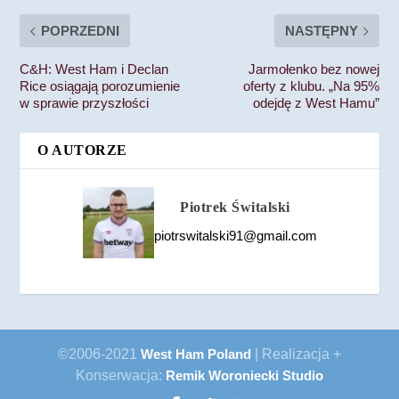
POPRZEDNI
NASTĘPNY
C&H: West Ham i Declan
Jarmołenko bez nowej
Rice osiągają porozumienie
oferty z klubu. „Na 95%
w sprawie przyszłości
odejdę z West Hamu”
O AUTORZE
Piotrek Świtalski
piotrswitalski91@gmail.com
©2006-2021
West Ham Poland
| Realizacja +
Konserwacja:
Remik Woroniecki Studio