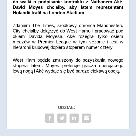
do walki o podpisanie kontraktu z Nathanem Aké.
David Moyes chciałby, aby latem reprezentant
Holandii trafił na London Stadium.
Zdaniem The Times, środkowy obrońca Manchesteru
City chciałby dołączyć do West Hamu i pracować pod
okiem Davida Moyesa. Aké rozegrał tylko osiem
meczów w Premier League w tym sezonie i jest w
hierarchii klubowej dopiero stoperem numer cztery.
West Ham będzie zmuszony do pozyskania nowego
stopera latem. Moyes preferuje gracza operującego
lewą nogą i Aké wydaje się być bardzo ciekawą opcją.
UDZIAŁ: