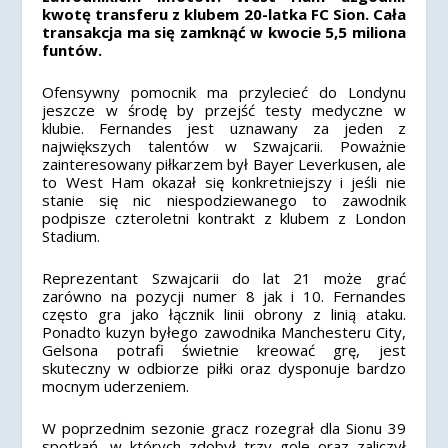
kwotę transferu z klubem 20-latka FC Sion. Cała
transakcja ma się zamknąć w kwocie 5,5 miliona
funtów.
Ofensywny pomocnik ma przylecieć do Londynu
jeszcze w środę by przejść testy medyczne w
klubie. Fernandes jest uznawany za jeden z
największych talentów w Szwajcarii. Poważnie
zainteresowany piłkarzem był Bayer Leverkusen, ale
to West Ham okazał się konkretniejszy i jeśli nie
stanie się nic niespodziewanego to zawodnik
podpisze czteroletni kontrakt z klubem z London
Stadium.
Reprezentant Szwajcarii do lat 21 może grać
zarówno na pozycji numer 8 jak i 10. Fernandes
często gra jako łącznik linii obrony z linią ataku.
Ponadto kuzyn byłego zawodnika Manchesteru City,
Gelsona potrafi świetnie kreować grę, jest
skuteczny w odbiorze piłki oraz dysponuje bardzo
mocnym uderzeniem.
W poprzednim sezonie gracz rozegrał dla Sionu 39
spotkań, w których zdobył trzy gole oraz zaliczył