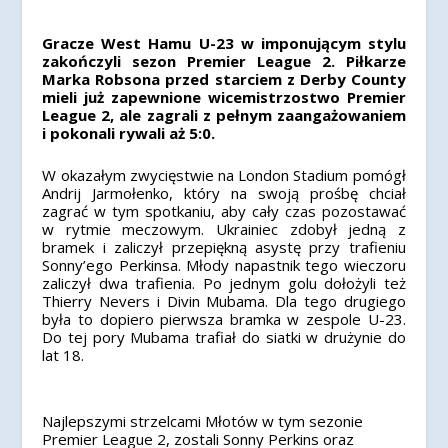
Gracze West Hamu U-23 w imponującym stylu
zakończyli sezon Premier League 2. Piłkarze
Marka Robsona przed starciem z Derby County
mieli już zapewnione wicemistrzostwo Premier
League 2, ale zagrali z pełnym zaangażowaniem
i pokonali rywali aż 5:0.
W okazałym zwycięstwie na London Stadium pomógł
Andrij Jarmołenko, który na swoją prośbę chciał
zagrać w tym spotkaniu, aby cały czas pozostawać
w rytmie meczowym. Ukrainiec zdobył jedną z
bramek i zaliczył przepiękną asystę przy trafieniu
Sonny’ego Perkinsa. Młody napastnik tego wieczoru
zaliczył dwa trafienia. Po jednym golu dołożyli też
Thierry Nevers i Divin Mubama. Dla tego drugiego
była to dopiero pierwsza bramka w zespole U-23.
Do tej pory Mubama trafiał do siatki w drużynie do
lat 18.
Najlepszymi strzelcami Młotów w tym sezonie
Premier League 2, zostali Sonny Perkins oraz