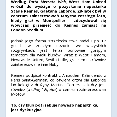
Według
Tutto Mercato Web
, West Ham United
wrócił do wyścigu o pozyskanie napastnika
Stade Rennes, Gaetana Laborde. 28-latek był w
centrum zainteresowań Moyesa zeszłego lata,
kiedy grał w Montpellier – zdecydował się
wówczas przenieść do Rennes zamiast na
London Stadium.
Jednak jego forma strzelecka trwa nadal i po 17
golach w zeszłym sezonie we wszystkich
rozgrywkach, jest teraz ponownie gorącym
tematem dla wielu klubów. Wraz z West Hamem,
Newcastle United, Sevillą i Lille, graczem są również
zainteresowane inne kluby.
Rennes podpisał kontrakt z Arnaudem Kalimuendo z
Paris Saint-Germain, co otwiera drzwi dla Laborde
lub kolegi z drużyny Martina Terriera – który jest
również (
według L’Equipe
) w centrum zainteresowań
Młotów.
To, czy klub potrzebuje nowego napastnika,
jest dyskusyjne…