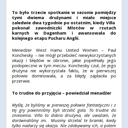
To było trzecie spotkanie w sezonie pomiędzy
tymi dwiema drużynami i miało miejsce
zaledwie dwa tygodnie po ostatnim, kiedy Villa
pokonał zawodniczki Młotów w rzutach
karnych w Dagenham i awansowała do
kolejnego etapu Pucharu Anglii.
Menedżer West Hamu United Women – Paul
Konchesky – nie mógł przeboleć niewykorzystanych
okazji i błędów w obronie, jakie popełniały jego
podopieczne w tym meczu. Konchesky czuł, że jego
drużyna nie wykorzystała faktu, że w pierwszej
połowie dominowała, a za błędy zapłaciła po
przerwie.
To trudne do przyjęcia – powiedział menadżer
Myślę, że byliśmy w pierwszej połowie fantastyczni i z
tej gry powinniśmy byli strzelić gola. To trudne do
zniesienia. Villa to dobra drużyna, ale uważam, że
dorównaliśmy im. Musimy strzelać te bramki, kiedy
tylko nadarzy się okazja. Nie zdobywamy ich, a potem