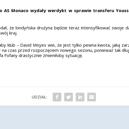
ko AS Monaco wydały werdykt w sprawie transferu Yous
ał, że londyńska drużyna będzie teraz intensyfikować swoje d
wój kraj.
łaby klub – David Moyes wie, że jest tylko pewna kwota, jaką z
 na czas przed rozpoczęciem nowego sezonu, ponieważ tak długi
fa Fofany drastycznie zmieniłoby sytuację.
UDZIAŁ: