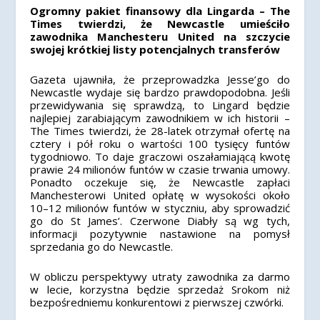
Ogromny pakiet finansowy dla Lingarda – The
Times twierdzi, że Newcastle umieściło
zawodnika Manchesteru United na szczycie
swojej krótkiej listy potencjalnych transferów
Gazeta ujawniła, że przeprowadzka Jesse’go do
Newcastle wydaje się bardzo prawdopodobna. Jeśli
przewidywania się sprawdzą, to Lingard będzie
najlepiej zarabiającym zawodnikiem w ich historii –
The Times twierdzi, że 28-latek otrzymał ofertę na
cztery i pół roku o wartości 100 tysięcy funtów
tygodniowo. To daje graczowi oszałamiającą kwotę
prawie 24 milionów funtów w czasie trwania umowy.
Ponadto oczekuje się, że Newcastle zapłaci
Manchesterowi United opłatę w wysokości około
10–12 milionów funtów w styczniu, aby sprowadzić
go do St James’. Czerwone Diabły są wg tych,
informacji pozytywnie nastawione na pomysł
sprzedania go do Newcastle.
W obliczu perspektywy utraty zawodnika za darmo
w lecie, korzystna będzie sprzedaż Srokom niż
bezpośredniemu konkurentowi z pierwszej czwórki.