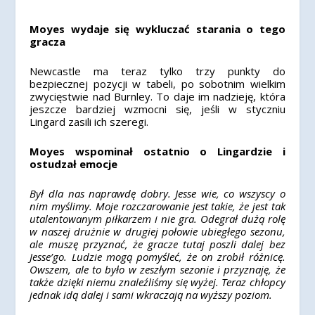
Moyes wydaje się wykluczać starania o tego
gracza
Newcastle ma teraz tylko trzy punkty do
bezpiecznej pozycji w tabeli, po sobotnim wielkim
zwycięstwie nad Burnley. To daje im nadzieję, która
jeszcze bardziej wzmocni się, jeśli w styczniu
Lingard zasili ich szeregi.
Moyes wspominał ostatnio o Lingardzie i
ostudzał emocje
Był dla nas naprawdę dobry. Jesse wie, co wszyscy o
nim myślimy. Moje rozczarowanie jest takie, że jest tak
utalentowanym piłkarzem i nie gra.
Odegrał dużą rolę
w naszej drużnie w drugiej połowie ubiegłego sezonu,
ale muszę przyznać, że gracze tutaj poszli dalej bez
Jesse’go. Ludzie mogą pomyśleć, że on zrobił różnicę.
Owszem, ale to było w zeszłym sezonie i przyznaję, że
także dzięki niemu znaleźliśmy się wyżej. Teraz chłopcy
jednak idą dalej i sami wkraczają na wyższy poziom.