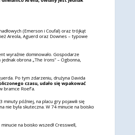
dłowych (Emerson i Coufal) oraz trójkąt
nież Areola, Aguerd oraz Downes – typowe
Gent wyraźnie dominowało. Gospodarze
a jednak obrona „The Irons” – Ogbonna,
Aguerda. Po tym zdarzeniu, drużyna Davida
 doliczonego czasu, udało się wpakować
 w bramce Roef’a.
minuty później, na placu gry pojawili się
na nie była skuteczna. W 74 minucie na boisko
 minucie na boisko wszedł Cresswell,