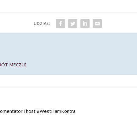
UDZIAŁ:
SKRÓT MECZU]
 komentator i host #WestHamKontra