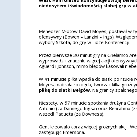
niedosytem i świadomością słabej gry w a
Menedżer Młotów David Moyes, postawił w tym
ofensywny (Bowen – Lanzini – Ings). Względe
wybory Szkota, do gry w Lidze Konferencji.
Przez pierwsze 30 minut gry na Ghelamco Are
wyprowadzili znacznie więcej akcji ofensywnyc
Aguerd i Johnson, mimo błędów kasowali niebe
W 41 minucie piłka wpadła do siatki po rzucie
Moyesa nabrała rozpędu, tworząc kilka groźnyc
piłkę do siatki Belgów
. Na granicy spaloneg
Niestety, w 57 minucie spotkania drużyna Gent 
Antonio (za Dannego Ingsa) oraz Benrahma (zas
wszedł Paqueta (za Downesa).
Gent kreowało coraz więcej groźnych akcji, We
zastępując Emersona.