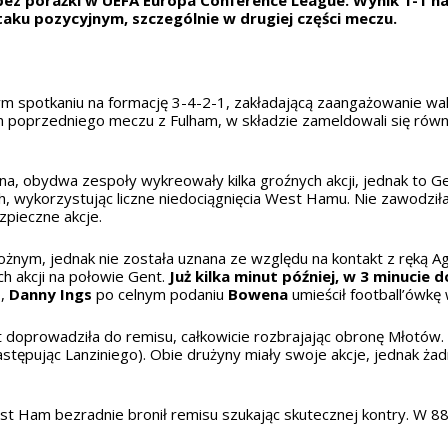
taku pozycyjnym, szczególnie w drugiej części meczu.
 spotkaniu na formację 3-4-2-1, zakładającą zaangażowanie waha
m poprzedniego meczu z Fulham, w składzie zameldowali się rów
na, obydwa zespoły wykreowały kilka groźnych akcji, jednak to 
h, wykorzystując liczne niedociągnięcia West Hamu. Nie zawodził
zpieczne akcje.
 rożnym, jednak nie została uznana ze względu na kontakt z ręką 
h akcji na połowie Gent.
Już kilka minut później, w 3 minucie
o,
Danny Ings
po celnym podaniu
Bowena
umieścił football’ówkę
doprowadziła do remisu, całkowicie rozbrajając obronę Młotów. 3 
tępując Lanziniego). Obie drużyny miały swoje akcje, jednak żad
st Ham bezradnie bronił remisu szukając skutecznej kontry. W 88