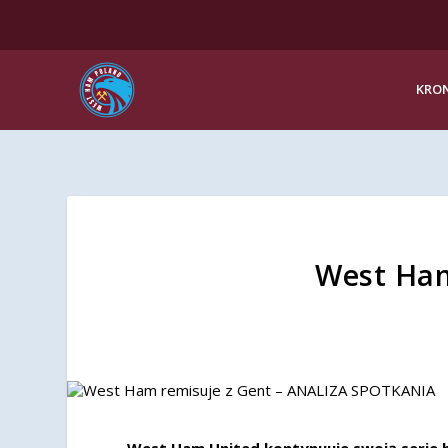
KRON
West Ham
West Ham United kontynuuje swoją serie b