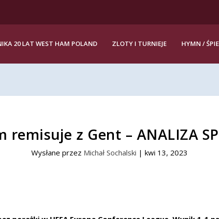
IKA 20 LAT WEST HAM POLAND
ZLOTY I TURNIEJE
HYMN / ŚPI
 remisuje z Gent – ANALIZA 
Wysłane przez
Michał Sochalski
|
kwi 13, 2023
ez porażki w UEFA Europa Conference League. Wynik 1-1 na