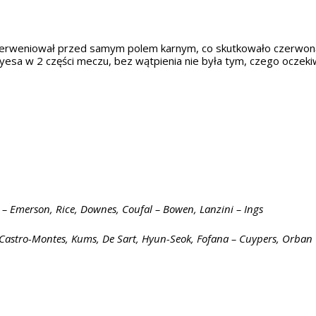
nterweniował przed samym polem karnym, co skutkowało czerwon
sa w 2 części meczu, bez wątpienia nie była tym, czego oczekiwa
– Emerson, Rice, Downes, Coufal – Bowen, Lanzini – Ings
 Castro-Montes, Kums, De Sart, Hyun-Seok, Fofana – Cuypers, Orban