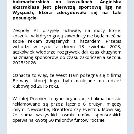
bukmacherskich na koszulkach. Angielska
ekstraklasa jest pierwszą sportową ligą na
Wyspach, która zdecydowała się na taki
posunięcie.
Zespoły PL przyjęły uchwałę, na mocy której
koszulki, w których grają zawodnicy nie będą mieć na
sobie reklam związanych z hazardem. Przepis
wchodzi w życie z dniem 13 kwietnia 2023,
aczkolwiek włodarze rozgrywek dali czas drużynom
na zmianę sponsorów do czasu zakończenia sezonu
2025/2026.
Oznacza to więc, że West Ham pożegna się z firmą
Betway, której logo było naklejane na odzież
klubową od 2015 roku.
W całej Premier League organizacje bukmacherskie
reklamowane są przez łącznie 8 drużyn, między
innymi Newcastle, Brentford czy Everton. Mówi się,
że suma wszystkich ośmiu umów sponsorskich
opiewa na kwotę 60 milionów funtów rocznie.