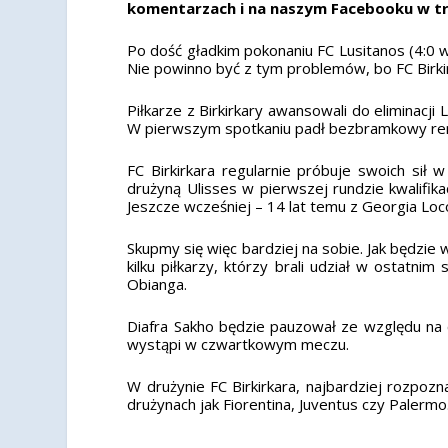
komentarzach i na naszym Facebooku w tr
Po dość gładkim pokonaniu FC Lusitanos (4:0 w
Nie powinno być z tym problemów, bo FC Birkir
Piłkarze z Birkirkary awansowali do eliminacji 
W pierwszym spotkaniu padł bezbramkowy remi
FC Birkirkara regularnie próbuje swoich sił 
drużyną Ulisses w pierwszej rundzie kwalifika
Jeszcze wcześniej – 14 lat temu z Georgia Loco
Skupmy się więc bardziej na sobie. Jak będzie
kilku piłkarzy, którzy brali udział w ostatn
Obianga.
Diafra Sakho będzie pauzował ze względu na c
wystąpi w czwartkowym meczu.
W drużynie FC Birkirkara, najbardziej rozpozn
drużynach jak Fiorentina, Juventus czy Palermo.