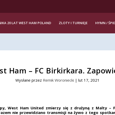
IKA 20 LAT WEST HAM POLAND
ZLOTY I TURNIEJE
HYMN / ŚPI
st Ham – FC Birkirkara. Zapowi
Wysłane przez
Remik Woroniecki
|
lut 17, 2021
uropy, West Ham United zmierzy się z drużyną z Malty – 
azem nie przewidziano transmisji na żywo z tego spotkan