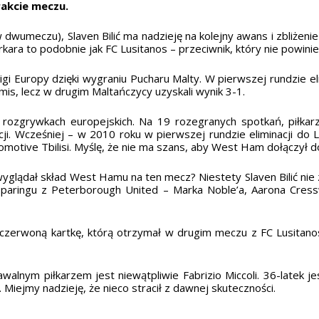
akcie meczu.
 dwumeczu), Slaven Bilić ma nadzieję na kolejny awans i zbliżeni
kara to podobnie jak FC Lusitanos – przeciwnik, który nie powini
Ligi Europy dzięki wygraniu Pucharu Malty. W pierwszej rundzie el
s, lecz w drugim Maltańczycy uzyskali wynik 3-1.
w rozgrywkach europejskich. Na 19 rozegranych spotkań, piłkar
cji. Wcześniej – w 2010 roku w pierwszej rundzie eliminacji do 
motive Tbilisi. Myślę, że nie ma szans, aby West Ham dołączył do 
 wyglądał skład West Hamu na ten mecz? Niestety Slaven Bilić ni
im sparingu z Peterborough United – Marka Noble’a, Aarona Cres
zerwoną kartkę, którą otrzymał w drugim meczu z FC Lusitanos. 
awalnym piłkarzem jest niewątpliwie Fabrizio Miccoli. 36-latek
 Miejmy nadzieję, że nieco stracił z dawnej skuteczności.