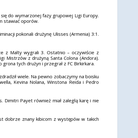
e się do wymarzonej fazy grupowej Ligi Europy.
en stawiać oporów.
iminacji pokonali drużynę Ulisses (Armenia) 3:1.
ze z Malty wygrali 3. Ostatnio – oczywiście z
Ligi Mistrzów z drużyną Santa Colona (Andora).
grona tych drużyn i przegrał z FC Birkirkara.
e zdradził wiele. Na pewno zobaczymy na boisku
swella, Kevina Nolana, Winstona Reida i Pedro
Dimitri Payet również miał zaległą karę i nie
 jest dobrze znany kibicom z występów w takich