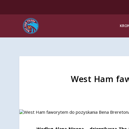
KRON
West Ham faw
Według Alana Nixona – dziennikarza The 