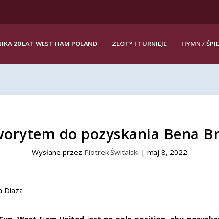
IKA 20 LAT WEST HAM POLAND
ZLOTY I TURNIEJE
HYMN / ŚPI
orytem do pozyskania Bena Br
Wysłane przez
Piotrek Świtalski
|
maj 8, 2022
Sun, West Ham United jest na pole position, aby pozyska