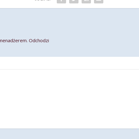
 menadżerem. Odchodzi
m