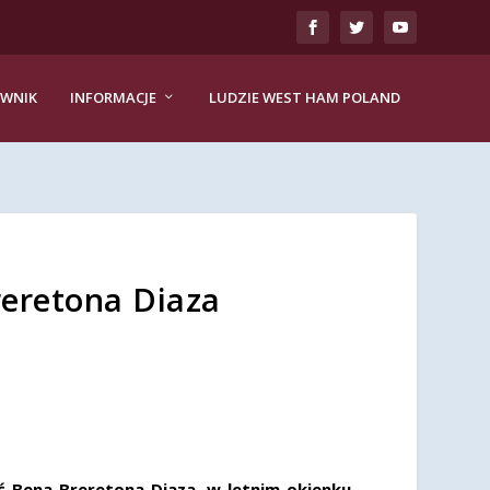
EWNIK
INFORMACJE
LUDZIE WEST HAM POLAND
eretona Diaza
ć Bena Breretona Diaza, w letnim okienku