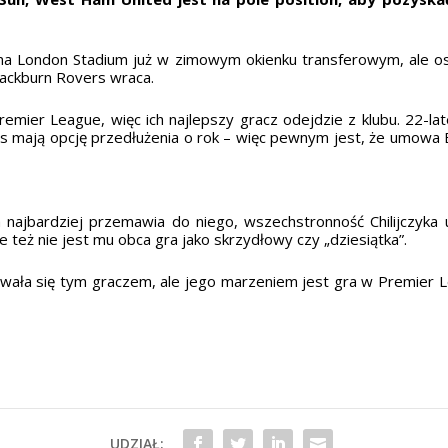
 na London Stadium już w zimowym okienku transferowym, ale o
Blackburn Rovers wraca.
remier League, więc ich najlepszy gracz odejdzie z klubu. 22-l
ers mają opcję przedłużenia o rok – więc pewnym jest, że umow
a najbardziej przemawia do niego, wszechstronność Chilijczyka
też nie jest mu obca gra jako skrzydłowy czy „dziesiątka”.
owała się tym graczem, ale jego marzeniem jest gra w Premier 
UDZIAŁ: